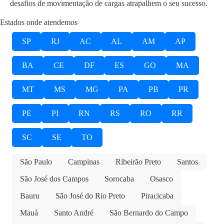
desafios de movimentação de cargas atrapalhem o seu sucesso.
Estados onde atendemos
SP
RJ
AC
AL
AM
AP
BA
CE
DF
ES
GO
MA
MT
MS
MG
PA
PB
PR
PE
PI
RN
RS
RO
RR
SC
SE
TO
São Paulo
Campinas
Ribeirão Preto
Santos
São José dos Campos
Sorocaba
Osasco
Bauru
São José do Rio Preto
Piracicaba
Mauá
Santo André
São Bernardo do Campo