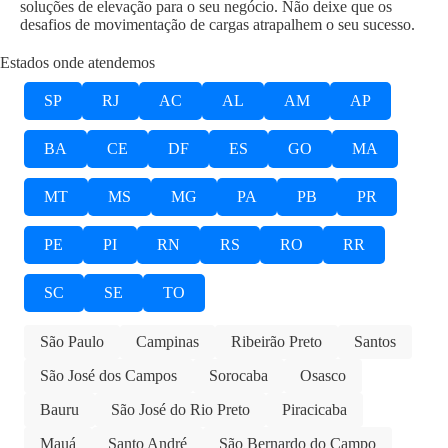
soluções de elevação para o seu negócio. Não deixe que os
desafios de movimentação de cargas atrapalhem o seu sucesso.
Estados onde atendemos
SP
RJ
AC
AL
AM
AP
BA
CE
DF
ES
GO
MA
MT
MS
MG
PA
PB
PR
PE
PI
RN
RS
RO
RR
SC
SE
TO
São Paulo
Campinas
Ribeirão Preto
Santos
São José dos Campos
Sorocaba
Osasco
Bauru
São José do Rio Preto
Piracicaba
Mauá
Santo André
São Bernardo do Campo