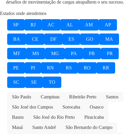
desafios de movimentação de cargas atrapalhem o seu sucesso.
Estados onde atendemos
SP
RJ
AC
AL
AM
AP
BA
CE
DF
ES
GO
MA
MT
MS
MG
PA
PB
PR
PE
PI
RN
RS
RO
RR
SC
SE
TO
São Paulo
Campinas
Ribeirão Preto
Santos
São José dos Campos
Sorocaba
Osasco
Bauru
São José do Rio Preto
Piracicaba
Mauá
Santo André
São Bernardo do Campo