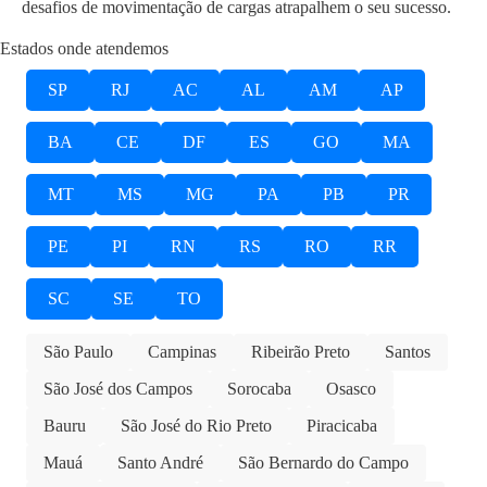
desafios de movimentação de cargas atrapalhem o seu sucesso.
Estados onde atendemos
SP
RJ
AC
AL
AM
AP
BA
CE
DF
ES
GO
MA
MT
MS
MG
PA
PB
PR
PE
PI
RN
RS
RO
RR
SC
SE
TO
São Paulo
Campinas
Ribeirão Preto
Santos
São José dos Campos
Sorocaba
Osasco
Bauru
São José do Rio Preto
Piracicaba
Mauá
Santo André
São Bernardo do Campo