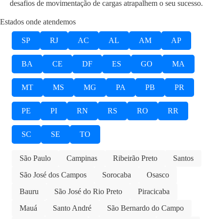
desafios de movimentação de cargas atrapalhem o seu sucesso.
Estados onde atendemos
SP
RJ
AC
AL
AM
AP
BA
CE
DF
ES
GO
MA
MT
MS
MG
PA
PB
PR
PE
PI
RN
RS
RO
RR
SC
SE
TO
São Paulo
Campinas
Ribeirão Preto
Santos
São José dos Campos
Sorocaba
Osasco
Bauru
São José do Rio Preto
Piracicaba
Mauá
Santo André
São Bernardo do Campo