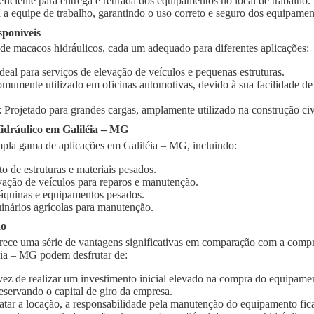
 eficiente para entrega e retirada dos equipamentos no local de trabalho.
 a equipe de trabalho, garantindo o uso correto e seguro dos equipamen
sponíveis
 de macacos hidráulicos, cada um adequado para diferentes aplicações:
Ideal para serviços de elevação de veículos e pequenas estruturas.
omumente utilizado em oficinas automotivas, devido à sua facilidade d
: Projetado para grandes cargas, amplamente utilizado na construção civi
dráulico em Galiléia – MG
pla gama de aplicações em Galiléia – MG, incluindo:
o de estruturas e materiais pesados.
vação de veículos para reparos e manutenção.
quinas e equipamentos pesados.
inários agrícolas para manutenção.
ão
rece uma série de vantagens significativas em comparação com a compr
éia – MG podem desfrutar de:
vez de realizar um investimento inicial elevado na compra do equipament
eservando o capital de giro da empresa.
ratar a locação, a responsabilidade pela manutenção do equipamento fic