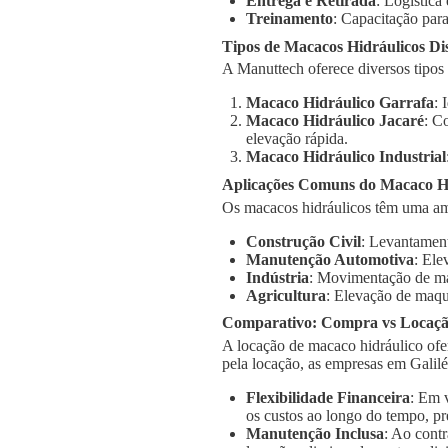
Entrega e Retirada
: Logística
Treinamento
: Capacitação para
Tipos de Macacos Hidráulicos Di
A Manuttech oferece diversos tipos
Macaco Hidráulico Garrafa
: 
Macaco Hidráulico Jacaré
: C
elevação rápida.
Macaco Hidráulico Industrial
Aplicações Comuns do Macaco Hi
Os macacos hidráulicos têm uma am
Construção Civil
: Levantament
Manutenção Automotiva
: Ele
Indústria
: Movimentação de má
Agricultura
: Elevação de maqu
Comparativo: Compra vs Locaç
A locação de macaco hidráulico ofe
pela locação, as empresas em Galil
Flexibilidade Financeira
: Em 
os custos ao longo do tempo, pr
Manutenção Inclusa
: Ao cont