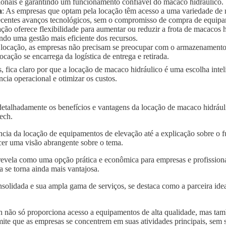
ionais e garantindo um funcionamento confiável do macaco hidráulico.
a
: As empresas que optam pela locação têm acesso a uma variedade de
 recentes avanços tecnológicos, sem o compromisso de compra de equip
ação oferece flexibilidade para aumentar ou reduzir a frota de macaco
ndo uma gestão mais eficiente dos recursos.
 locação, as empresas não precisam se preocupar com o armazenament
ocação se encarrega da logística de entrega e retirada.
, fica claro por que a locação de macaco hidráulico é uma escolha inte
ia operacional e otimizar os custos.
detalhadamente os benefícios e vantagens da locação de macaco hidráu
tech.
ncia da locação de equipamentos de elevação até a explicação sobre o 
er uma visão abrangente sobre o tema.
revela como uma opção prática e econômica para empresas e profissionai
 se torna ainda mais vantajosa.
solidada e sua ampla gama de serviços, se destaca como a parceira idea
 não só proporciona acesso a equipamentos de alta qualidade, mas tam
mite que as empresas se concentrem em suas atividades principais, sem