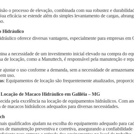
isão o processo de elevação, combinada com sua robustez e durabilidad
 Sua eficácia se estende além do simples levantamento de cargas, abra
ho.
 Hidráulico
dráulico oferece diversas vantagens, especialmente para empresas em G
imina a necessidade de um investimento inicial elevado na compra do e
sa de locação, como a Manuttech, é responsável pela manutenção e rep
te ajustar o uso conforme a demanda, sem a necessidade de armazename
 em uso.
as
: Equipamentos de locação são frequentemente atualizados, proporci
 Locação de Macaco Hidráulico em Galiléia – MG
cida pela excelência na locação de equipamentos hidráulicos. Com ano
de macacos hidráulicos adequados para diversas necessidades.
ech
onais qualificados ajudam na escolha do equipamento adequado para cad
ços de manutenção preventiva e corretiva, assegurando a confiabilidad