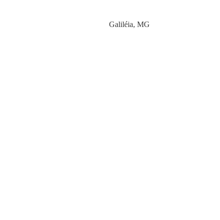
Category
Galiléia
,
MG