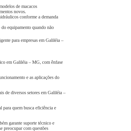
 modelos de macacos
amentos novos.
s hidráulicos conforme a demanda
o do equipamento quando não
ligente para empresas em Galiléia –
lico em Galiléia – MG, com ênfase
funcionamento e as aplicações do
s de diversos setores em Galiléia –
l para quem busca eficiência e
bém garante suporte técnico e
 se preocupar com questões