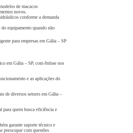
 modelos de macacos
amentos novos.
s hidráulicos conforme a demanda
o do equipamento quando não
ligente para empresas em Gália – SP
lico em Gália – SP, com ênfase nos
funcionamento e as aplicações do
is de diversos setores em Gália –
l para quem busca eficiência e
bém garante suporte técnico e
 se preocupar com questões