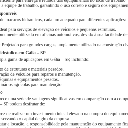
 eficiente para entrega e retirada dos equipamentos no local de trabalho.
 a equipe de trabalho, garantindo o uso correto e seguro dos equipamen
sponíveis
 de macacos hidráulicos, cada um adequado para diferentes aplicações:
Ideal para serviços de elevação de veículos e pequenas estruturas.
omumente utilizado em oficinas automotivas, devido à sua facilidade d
: Projetado para grandes cargas, amplamente utilizado na construção civi
dráulico em Gália – SP
pla gama de aplicações em Gália – SP, incluindo:
o de estruturas e materiais pesados.
vação de veículos para reparos e manutenção.
quinas e equipamentos pesados.
inários agrícolas para manutenção.
ão
rece uma série de vantagens significativas em comparação com a compr
 – SP podem desfrutar de:
vez de realizar um investimento inicial elevado na compra do equipament
eservando o capital de giro da empresa.
ratar a locação, a responsabilidade pela manutenção do equipamento fic