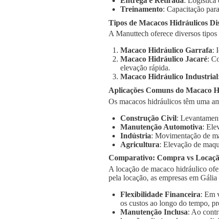
Entrega e Retirada
: Logística
Treinamento
: Capacitação para
Tipos de Macacos Hidráulicos Di
A Manuttech oferece diversos tipos
Macaco Hidráulico Garrafa
: 
Macaco Hidráulico Jacaré
: C
elevação rápida.
Macaco Hidráulico Industrial
Aplicações Comuns do Macaco Hi
Os macacos hidráulicos têm uma am
Construção Civil
: Levantament
Manutenção Automotiva
: Ele
Indústria
: Movimentação de má
Agricultura
: Elevação de maqu
Comparativo: Compra vs Locaç
A locação de macaco hidráulico ofe
pela locação, as empresas em Gália
Flexibilidade Financeira
: Em 
os custos ao longo do tempo, pr
Manutenção Inclusa
: Ao cont