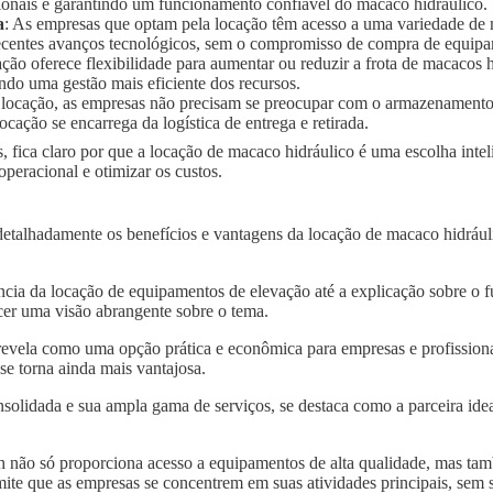
ionais e garantindo um funcionamento confiável do macaco hidráulico.
a
: As empresas que optam pela locação têm acesso a uma variedade de
 recentes avanços tecnológicos, sem o compromisso de compra de equip
ação oferece flexibilidade para aumentar ou reduzir a frota de macaco
ndo uma gestão mais eficiente dos recursos.
 locação, as empresas não precisam se preocupar com o armazenament
ocação se encarrega da logística de entrega e retirada.
, fica claro por que a locação de macaco hidráulico é uma escolha inte
peracional e otimizar os custos.
detalhadamente os benefícios e vantagens da locação de macaco hidráu
.
ncia da locação de equipamentos de elevação até a explicação sobre o 
er uma visão abrangente sobre o tema.
revela como uma opção prática e econômica para empresas e profissiona
se torna ainda mais vantajosa.
solidada e sua ampla gama de serviços, se destaca como a parceira idea
 não só proporciona acesso a equipamentos de alta qualidade, mas tam
mite que as empresas se concentrem em suas atividades principais, sem