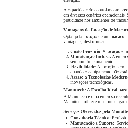
elevação.
A capacidade de controlar com prec
em diversos cenários operacionais.
praticidade nos ambientes de trabal
Vantagens da Locação de Macaco
Optar pela locação de um macaco hid
vantagens, destacam-se:
Custo-benefício
: A locação el
Manutenção Inclusa
: A empre
seu bom funcionamento.
Flexibilidade
: A locação permi
quando o equipamento não está
Acesso a Tecnologias Modern
inovações tecnológicas.
Manuttech: A Escolha Ideal para
A Manuttech é uma empresa reconhe
Manuttech oferece uma ampla gama 
Serviços Oferecidos pela Manutt
Consultoria Técnica
: Profissi
Manutenção e Suporte
: Servi