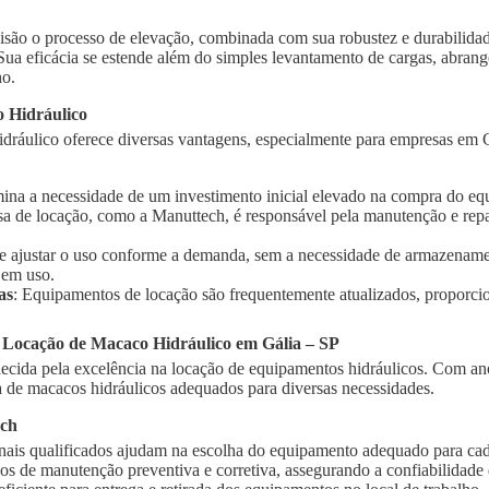
isão o processo de elevação, combinada com sua robustez e durabilidad
 Sua eficácia se estende além do simples levantamento de cargas, abra
ho.
 Hidráulico
ráulico oferece diversas vantagens, especialmente para empresas em Gá
imina a necessidade de um investimento inicial elevado na compra do e
sa de locação, como a Manuttech, é responsável pela manutenção e rep
te ajustar o uso conforme a demanda, sem a necessidade de armazename
 em uso.
as
: Equipamentos de locação são frequentemente atualizados, proporci
 Locação de Macaco Hidráulico em Gália – SP
cida pela excelência na locação de equipamentos hidráulicos. Com ano
de macacos hidráulicos adequados para diversas necessidades.
ech
onais qualificados ajudam na escolha do equipamento adequado para cad
ços de manutenção preventiva e corretiva, assegurando a confiabilidad