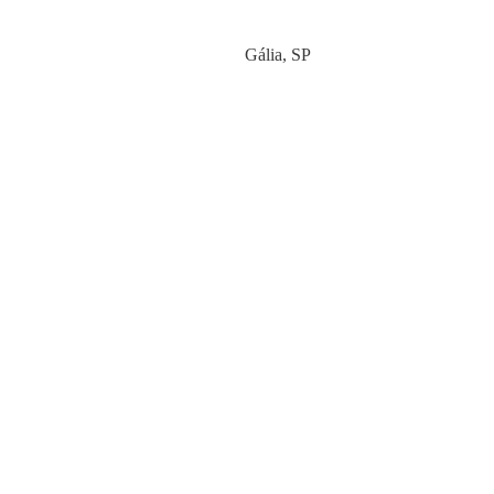
Category
Gália
,
SP