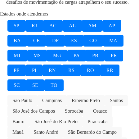
desafios de movimentação de cargas atrapalhem o seu sucesso.
Estados onde atendemos
SP
RJ
AC
AL
AM
AP
BA
CE
DF
ES
GO
MA
MT
MS
MG
PA
PB
PR
PE
PI
RN
RS
RO
RR
SC
SE
TO
São Paulo
Campinas
Ribeirão Preto
Santos
São José dos Campos
Sorocaba
Osasco
Bauru
São José do Rio Preto
Piracicaba
Mauá
Santo André
São Bernardo do Campo