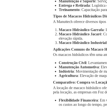
Manutenção e Suporte
: Servi
Entrega e Retirada
: Logística
Treinamento
: Capacitação para
Tipos de Macacos Hidráulicos Di
A Manuttech oferece diversos tipos
Macaco Hidráulico Garrafa
: 
Macaco Hidráulico Jacaré
: C
elevação rápida.
Macaco Hidráulico Industrial
Aplicações Comuns do Macaco Hi
Os macacos hidráulicos têm uma am
Construção Civil
: Levantament
Manutenção Automotiva
: Ele
Indústria
: Movimentação de má
Agricultura
: Elevação de maqu
Comparativo: Compra vs Locaç
A locação de macaco hidráulico ofe
pela locação, as empresas em Foz d
Flexibilidade Financeira
: Em 
os custos ao longo do tempo, pr