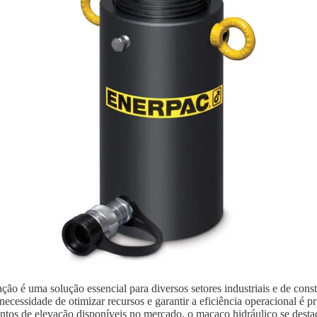
ão é uma solução essencial para diversos setores industriais e de con
ecessidade de otimizar recursos e garantir a eficiência operacional é p
ntos de elevação disponíveis no mercado, o macaco hidráulico se destaca