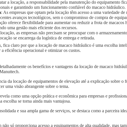
ratar a locação, a responsabilidade pela manutenção do equipamento fic
ionais e garantindo um funcionamento confiável do macaco hidráulico.
a
: As empresas que optam pela locação têm acesso a uma variedade de
 recentes avanços tecnológicos, sem o compromisso de compra de equip
ação oferece flexibilidade para aumentar ou reduzir a frota de macaco
ndo uma gestão mais eficiente dos recursos.
 locação, as empresas não precisam se preocupar com o armazenament
ocação se encarrega da logística de entrega e retirada.
, fica claro por que a locação de macaco hidráulico é uma escolha int
 eficiência operacional e otimizar os custos.
detalhadamente os benefícios e vantagens da locação de macaco hidrá
a Manuttech.
ncia da locação de equipamentos de elevação até a explicação sobre o 
er uma visão abrangente sobre o tema.
revela como uma opção prática e econômica para empresas e profissiona
 escolha se torna ainda mais vantajosa.
solidada e sua ampla gama de serviços, se destaca como a parceira idea
 não só proporciona acesso a equipamentos de alta qualidade, mas tam