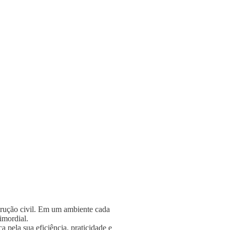
strução civil. Em um ambiente cada
rimordial.
 pela sua eficiência, praticidade e