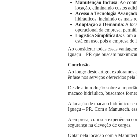
Manutenção Inclusa
: Ao cont
locação, eliminando custos adic
Acesso a Tecnologia Avançad
hidráulicos, incluindo os mais
Adaptação à Demanda
: A loc
operacional da empresa, permiti
Logística Simplificada
: Com a
está em uso, pois a empresa de l
Ao considerar todas essas vantagens
Iguaçu – PR que buscam maximizar a
Conclusão
Ao longo deste artigo, exploramos 
ênfase nos serviços oferecidos pel
Desde a introdução sobre a importâ
macaco hidráulico, buscamos fornec
A locação de macaco hidráulico se 
Iguaçu – PR. Com a Manuttech, essa
A empresa, com sua experiência con
segurança na elevação de cargas.
Optar pela locação com a Manuttech