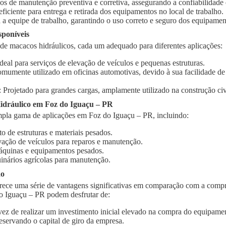
ços de manutenção preventiva e corretiva, assegurando a confiabilidad
 eficiente para entrega e retirada dos equipamentos no local de trabalho.
 a equipe de trabalho, garantindo o uso correto e seguro dos equipamen
sponíveis
 de macacos hidráulicos, cada um adequado para diferentes aplicações:
Ideal para serviços de elevação de veículos e pequenas estruturas.
omumente utilizado em oficinas automotivas, devido à sua facilidade d
: Projetado para grandes cargas, amplamente utilizado na construção civi
dráulico em Foz do Iguaçu – PR
pla gama de aplicações em Foz do Iguaçu – PR, incluindo:
o de estruturas e materiais pesados.
vação de veículos para reparos e manutenção.
quinas e equipamentos pesados.
inários agrícolas para manutenção.
ão
rece uma série de vantagens significativas em comparação com a compr
o Iguaçu – PR podem desfrutar de:
vez de realizar um investimento inicial elevado na compra do equipament
eservando o capital de giro da empresa.