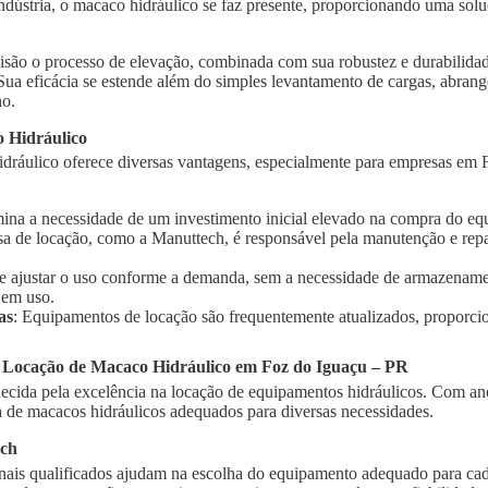
indústria, o macaco hidráulico se faz presente, proporcionando uma solu
isão o processo de elevação, combinada com sua robustez e durabilidad
 Sua eficácia se estende além do simples levantamento de cargas, abra
ho.
 Hidráulico
dráulico oferece diversas vantagens, especialmente para empresas em 
imina a necessidade de um investimento inicial elevado na compra do e
sa de locação, como a Manuttech, é responsável pela manutenção e rep
te ajustar o uso conforme a demanda, sem a necessidade de armazename
 em uso.
as
: Equipamentos de locação são frequentemente atualizados, proporci
a Locação de Macaco Hidráulico em Foz do Iguaçu – PR
cida pela excelência na locação de equipamentos hidráulicos. Com ano
de macacos hidráulicos adequados para diversas necessidades.
ech
onais qualificados ajudam na escolha do equipamento adequado para cad