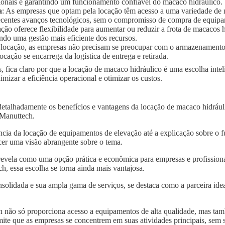
ionais e garantindo um funcionamento confiável do macaco hidráulico.
a
: As empresas que optam pela locação têm acesso a uma variedade de
 recentes avanços tecnológicos, sem o compromisso de compra de equip
ação oferece flexibilidade para aumentar ou reduzir a frota de macaco
ndo uma gestão mais eficiente dos recursos.
 locação, as empresas não precisam se preocupar com o armazenament
ocação se encarrega da logística de entrega e retirada.
, fica claro por que a locação de macaco hidráulico é uma escolha inte
izar a eficiência operacional e otimizar os custos.
detalhadamente os benefícios e vantagens da locação de macaco hidráu
a Manuttech.
ncia da locação de equipamentos de elevação até a explicação sobre o 
er uma visão abrangente sobre o tema.
revela como uma opção prática e econômica para empresas e profissiona
, essa escolha se torna ainda mais vantajosa.
solidada e sua ampla gama de serviços, se destaca como a parceira idea
 não só proporciona acesso a equipamentos de alta qualidade, mas tam
mite que as empresas se concentrem em suas atividades principais, sem