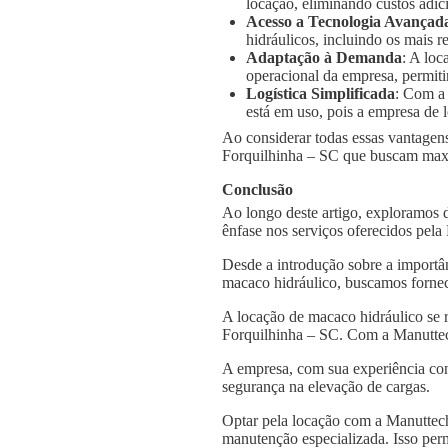
locação, eliminando custos adic
Acesso a Tecnologia Avançad
hidráulicos, incluindo os mais
Adaptação à Demanda
: A loc
operacional da empresa, permiti
Logística Simplificada
: Com a
está em uso, pois a empresa de l
Ao considerar todas essas vantagens
Forquilhinha – SC que buscam maxim
Conclusão
Ao longo deste artigo, exploramos 
ênfase nos serviços oferecidos pel
Desde a introdução sobre a importâ
macaco hidráulico, buscamos fornec
A locação de macaco hidráulico se 
Forquilhinha – SC. Com a Manuttech
A empresa, com sua experiência con
segurança na elevação de cargas.
Optar pela locação com a Manuttech
manutenção especializada. Isso per