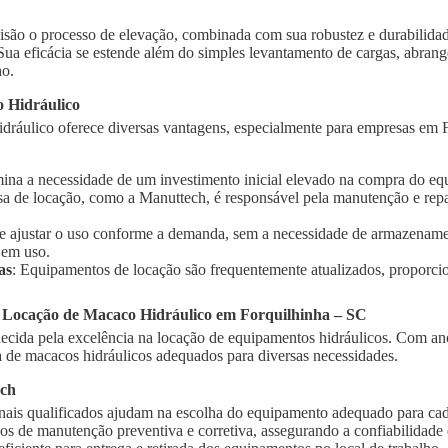
isão o processo de elevação, combinada com sua robustez e durabilidad
 Sua eficácia se estende além do simples levantamento de cargas, abra
ho.
 Hidráulico
dráulico oferece diversas vantagens, especialmente para empresas em F
imina a necessidade de um investimento inicial elevado na compra do e
sa de locação, como a Manuttech, é responsável pela manutenção e rep
te ajustar o uso conforme a demanda, sem a necessidade de armazename
 em uso.
as
: Equipamentos de locação são frequentemente atualizados, proporci
a Locação de Macaco Hidráulico em Forquilhinha – SC
cida pela excelência na locação de equipamentos hidráulicos. Com ano
de macacos hidráulicos adequados para diversas necessidades.
ech
onais qualificados ajudam na escolha do equipamento adequado para cad
ços de manutenção preventiva e corretiva, assegurando a confiabilidad