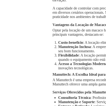
elevação.
A capacidade de controlar com prec
em diversos cenários operacionais.
praticidade nos ambientes de trabal
Vantagens da Locação de Macaco
Optar pela locação de um macaco hi
principais vantagens, destacam-se:
Custo-benefício
: A locação el
Manutenção Inclusa
: A empre
seu bom funcionamento.
Flexibilidade
: A locação permi
quando o equipamento não está
Acesso a Tecnologias Modern
inovações tecnológicas.
Manuttech: A Escolha Ideal par
A Manuttech é uma empresa reconhe
Manuttech oferece uma ampla gama 
Serviços Oferecidos pela Manutt
Consultoria Técnica
: Profissi
Manutenção e Suporte
: Servi