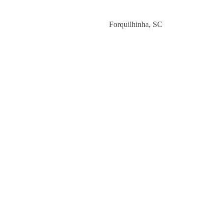
Category
Forquilhinha
,
SC