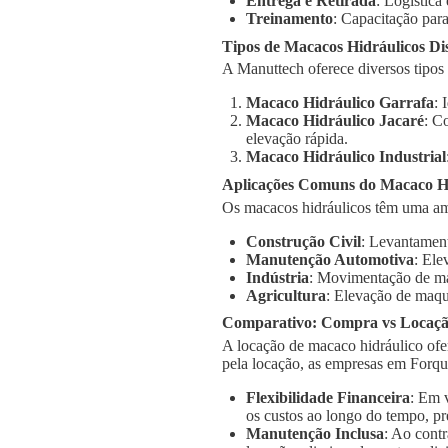
Entrega e Retirada
: Logística
Treinamento
: Capacitação para
Tipos de Macacos Hidráulicos Di
A Manuttech oferece diversos tipos
Macaco Hidráulico Garrafa
: 
Macaco Hidráulico Jacaré
: C
elevação rápida.
Macaco Hidráulico Industrial
Aplicações Comuns do Macaco Hi
Os macacos hidráulicos têm uma am
Construção Civil
: Levantament
Manutenção Automotiva
: Ele
Indústria
: Movimentação de má
Agricultura
: Elevação de maqu
Comparativo: Compra vs Locaç
A locação de macaco hidráulico ofe
pela locação, as empresas em Forqu
Flexibilidade Financeira
: Em 
os custos ao longo do tempo, pr
Manutenção Inclusa
: Ao cont