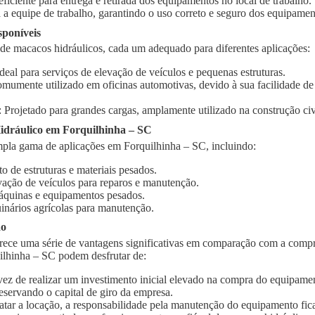
 eficiente para entrega e retirada dos equipamentos no local de trabalho.
 a equipe de trabalho, garantindo o uso correto e seguro dos equipamen
sponíveis
 de macacos hidráulicos, cada um adequado para diferentes aplicações:
Ideal para serviços de elevação de veículos e pequenas estruturas.
omumente utilizado em oficinas automotivas, devido à sua facilidade d
: Projetado para grandes cargas, amplamente utilizado na construção civi
dráulico em Forquilhinha – SC
pla gama de aplicações em Forquilhinha – SC, incluindo:
o de estruturas e materiais pesados.
vação de veículos para reparos e manutenção.
quinas e equipamentos pesados.
inários agrícolas para manutenção.
ão
rece uma série de vantagens significativas em comparação com a compr
ilhinha – SC podem desfrutar de:
vez de realizar um investimento inicial elevado na compra do equipament
eservando o capital de giro da empresa.
ratar a locação, a responsabilidade pela manutenção do equipamento fic