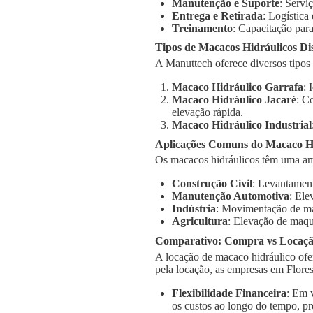
Manutenção e Suporte
: Servi
Entrega e Retirada
: Logística
Treinamento
: Capacitação para
Tipos de Macacos Hidráulicos Di
A Manuttech oferece diversos tipos
Macaco Hidráulico Garrafa
: 
Macaco Hidráulico Jacaré
: C
elevação rápida.
Macaco Hidráulico Industrial
Aplicações Comuns do Macaco Hi
Os macacos hidráulicos têm uma am
Construção Civil
: Levantament
Manutenção Automotiva
: Ele
Indústria
: Movimentação de má
Agricultura
: Elevação de maqu
Comparativo: Compra vs Locaç
A locação de macaco hidráulico ofe
pela locação, as empresas em Flore
Flexibilidade Financeira
: Em 
os custos ao longo do tempo, pr