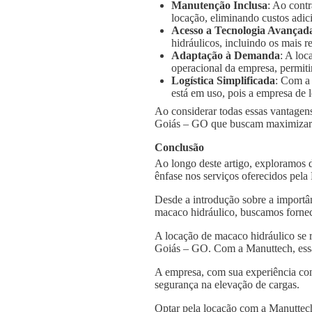
Manutenção Inclusa
: Ao cont
locação, eliminando custos adic
Acesso a Tecnologia Avançad
hidráulicos, incluindo os mais
Adaptação à Demanda
: A loc
operacional da empresa, permiti
Logística Simplificada
: Com a
está em uso, pois a empresa de l
Ao considerar todas essas vantagens
Goiás – GO que buscam maximizar a 
Conclusão
Ao longo deste artigo, exploramos 
ênfase nos serviços oferecidos pel
Desde a introdução sobre a importâ
macaco hidráulico, buscamos fornec
A locação de macaco hidráulico se 
Goiás – GO. Com a Manuttech, essa 
A empresa, com sua experiência con
segurança na elevação de cargas.
Optar pela locação com a Manuttech