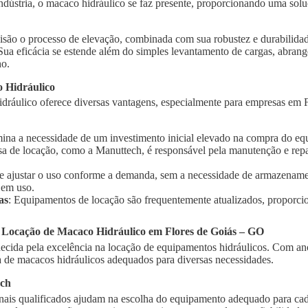
indústria, o macaco hidráulico se faz presente, proporcionando uma solu
isão o processo de elevação, combinada com sua robustez e durabilidad
 Sua eficácia se estende além do simples levantamento de cargas, abra
ho.
 Hidráulico
dráulico oferece diversas vantagens, especialmente para empresas em 
imina a necessidade de um investimento inicial elevado na compra do e
sa de locação, como a Manuttech, é responsável pela manutenção e rep
te ajustar o uso conforme a demanda, sem a necessidade de armazename
 em uso.
as
: Equipamentos de locação são frequentemente atualizados, proporci
 Locação de Macaco Hidráulico em Flores de Goiás – GO
cida pela excelência na locação de equipamentos hidráulicos. Com ano
de macacos hidráulicos adequados para diversas necessidades.
ech
onais qualificados ajudam na escolha do equipamento adequado para cad