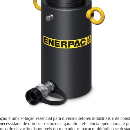
ão é uma solução essencial para diversos setores industriais e de con
ecessidade de otimizar recursos e garantir a eficiência operacional é p
ntos de elevação disponíveis no mercado, o macaco hidráulico se destaca