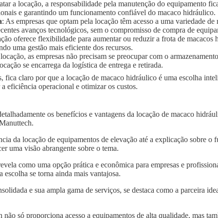
ratar a locação, a responsabilidade pela manutenção do equipamento fic
ionais e garantindo um funcionamento confiável do macaco hidráulico.
a
: As empresas que optam pela locação têm acesso a uma variedade de
 recentes avanços tecnológicos, sem o compromisso de compra de equip
ação oferece flexibilidade para aumentar ou reduzir a frota de macaco
ndo uma gestão mais eficiente dos recursos.
 locação, as empresas não precisam se preocupar com o armazenament
ocação se encarrega da logística de entrega e retirada.
, fica claro por que a locação de macaco hidráulico é uma escolha inte
eficiência operacional e otimizar os custos.
detalhadamente os benefícios e vantagens da locação de macaco hidrá
a Manuttech.
ncia da locação de equipamentos de elevação até a explicação sobre o 
er uma visão abrangente sobre o tema.
revela como uma opção prática e econômica para empresas e profissiona
escolha se torna ainda mais vantajosa.
solidada e sua ampla gama de serviços, se destaca como a parceira idea
 não só proporciona acesso a equipamentos de alta qualidade, mas tam