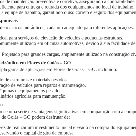
ços de manutenção preventiva e corretiva, assegurando a confiabilidad
 eficiente para entrega e retirada dos equipamentos no local de trabalho.
 a equipe de trabalho, garantindo o uso correto e seguro dos equipamen
sponíveis
 de macacos hidráulicos, cada um adequado para diferentes aplicações:
Ideal para serviços de elevação de veículos e pequenas estruturas.
omumente utilizado em oficinas automotivas, devido à sua facilidade d
: Projetado para grandes cargas, amplamente utilizado na construção civi
dráulico em Flores de Goiás – GO
pla gama de aplicações em Flores de Goiás – GO, incluindo:
o de estruturas e materiais pesados.
vação de veículos para reparos e manutenção.
quinas e equipamentos pesados.
inários agrícolas para manutenção.
ão
rece uma série de vantagens significativas em comparação com a compr
s de Goiás – GO podem desfrutar de:
vez de realizar um investimento inicial elevado na compra do equipament
eservando o capital de giro da empresa.