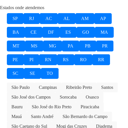
Estados onde atendemos
SP
RJ
AC
AL
AM
AP
BA
CE
DF
ES
GO
MA
MT
MS
MG
PA
PB
PR
PE
PI
RN
RS
RO
RR
SC
SE
TO
São Paulo
Campinas
Ribeirão Preto
Santos
São José dos Campos
Sorocaba
Osasco
Bauru
São José do Rio Preto
Piracicaba
Mauá
Santo André
São Bernardo do Campo
São Caetano do Sul
Mogi das Cruzes
Diadema