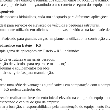
 eficiente para entrega e retirada dos equipamentos no local de trabalho.
 a equipe de trabalho, garantindo o uso correto e seguro dos equipamen
sponíveis
 de macacos hidráulicos, cada um adequado para diferentes aplicações:
Ideal para serviços de elevação de veículos e pequenas estruturas.
omumente utilizado em oficinas automotivas, devido à sua facilidade d
: Projetado para grandes cargas, amplamente utilizado na construção civi
dráulico em Esteio – RS
pla gama de aplicações em Esteio – RS, incluindo:
o de estruturas e materiais pesados.
vação de veículos para reparos e manutenção.
quinas e equipamentos pesados.
inários agrícolas para manutenção.
ão
rece uma série de vantagens significativas em comparação com a compr
o – RS podem desfrutar de:
vez de realizar um investimento inicial elevado na compra do equipament
eservando o capital de giro da empresa.
ratar a locação, a responsabilidade pela manutenção do equipamento fic