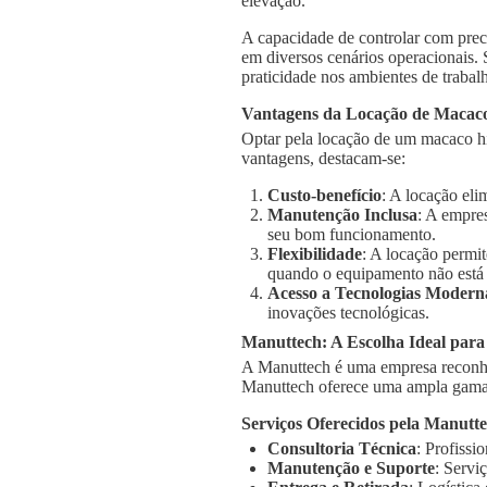
elevação.
A capacidade de controlar com prec
em diversos cenários operacionais.
praticidade nos ambientes de trabal
Vantagens da Locação de Macaco
Optar pela locação de um macaco hi
vantagens, destacam-se:
Custo-benefício
: A locação el
Manutenção Inclusa
: A empre
seu bom funcionamento.
Flexibilidade
: A locação permi
quando o equipamento não está
Acesso a Tecnologias Modern
inovações tecnológicas.
Manuttech: A Escolha Ideal para
A Manuttech é uma empresa reconhe
Manuttech oferece uma ampla gama 
Serviços Oferecidos pela Manutt
Consultoria Técnica
: Profissi
Manutenção e Suporte
: Servi