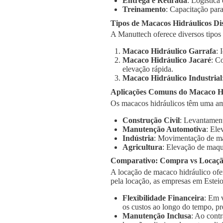
Entrega e Retirada
: Logística
Treinamento
: Capacitação para
Tipos de Macacos Hidráulicos Di
A Manuttech oferece diversos tipos
Macaco Hidráulico Garrafa
: 
Macaco Hidráulico Jacaré
: C
elevação rápida.
Macaco Hidráulico Industrial
Aplicações Comuns do Macaco Hi
Os macacos hidráulicos têm uma am
Construção Civil
: Levantament
Manutenção Automotiva
: Ele
Indústria
: Movimentação de má
Agricultura
: Elevação de maqu
Comparativo: Compra vs Locaç
A locação de macaco hidráulico ofe
pela locação, as empresas em Estei
Flexibilidade Financeira
: Em 
os custos ao longo do tempo, pr
Manutenção Inclusa
: Ao cont