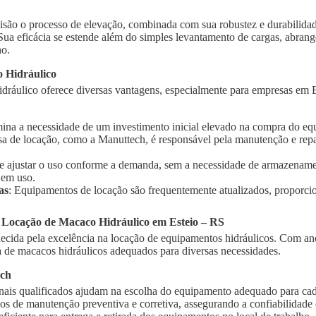
isão o processo de elevação, combinada com sua robustez e durabilidad
 Sua eficácia se estende além do simples levantamento de cargas, abra
ho.
 Hidráulico
dráulico oferece diversas vantagens, especialmente para empresas em Es
imina a necessidade de um investimento inicial elevado na compra do e
sa de locação, como a Manuttech, é responsável pela manutenção e rep
te ajustar o uso conforme a demanda, sem a necessidade de armazename
 em uso.
as
: Equipamentos de locação são frequentemente atualizados, proporci
 Locação de Macaco Hidráulico em Esteio – RS
cida pela excelência na locação de equipamentos hidráulicos. Com ano
de macacos hidráulicos adequados para diversas necessidades.
ech
onais qualificados ajudam na escolha do equipamento adequado para cad
ços de manutenção preventiva e corretiva, assegurando a confiabilidad