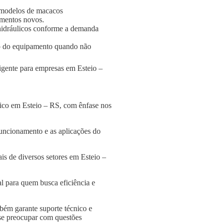
 modelos de macacos
amentos novos.
s hidráulicos conforme a demanda
o do equipamento quando não
ligente para empresas em Esteio –
lico em Esteio – RS, com ênfase nos
funcionamento e as aplicações do
is de diversos setores em Esteio –
l para quem busca eficiência e
bém garante suporte técnico e
 se preocupar com questões