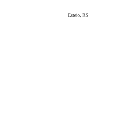
Category
Esteio
,
RS