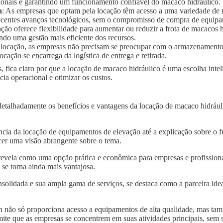
ionais e garantindo um funcionamento confiável do macaco hidráulico.
a
: As empresas que optam pela locação têm acesso a uma variedade de
 recentes avanços tecnológicos, sem o compromisso de compra de equip
ação oferece flexibilidade para aumentar ou reduzir a frota de macaco
ndo uma gestão mais eficiente dos recursos.
 locação, as empresas não precisam se preocupar com o armazenament
ocação se encarrega da logística de entrega e retirada.
, fica claro por que a locação de macaco hidráulico é uma escolha inte
a operacional e otimizar os custos.
detalhadamente os benefícios e vantagens da locação de macaco hidráu
.
ncia da locação de equipamentos de elevação até a explicação sobre o 
er uma visão abrangente sobre o tema.
revela como uma opção prática e econômica para empresas e profissiona
se torna ainda mais vantajosa.
solidada e sua ampla gama de serviços, se destaca como a parceira idea
 não só proporciona acesso a equipamentos de alta qualidade, mas tam
mite que as empresas se concentrem em suas atividades principais, sem