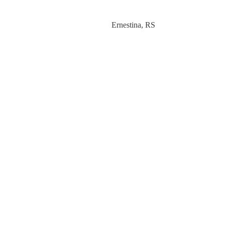
Category
Ernestina
,
RS