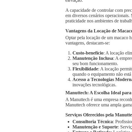
elevação.
A capacidade de controlar com prec
em diversos cenários operacionais.
praticidade nos ambientes de trabal
Vantagens da Locação de Macaco
Optar pela locação de um macaco hi
vantagens, destacam-se:
Custo-benefício
: A locação el
Manutenção Inclusa
: A empre
seu bom funcionamento.
Flexibilidade
: A locação permi
quando o equipamento não está
Acesso a Tecnologias Modern
inovações tecnológicas.
Manuttech: A Escolha Ideal par
A Manuttech é uma empresa reconhe
Manuttech oferece uma ampla gama 
Serviços Oferecidos pela Manutt
Consultoria Técnica
: Profissi
Manutenção e Suporte
: Servi