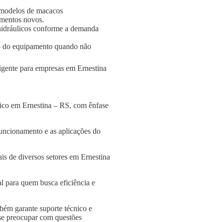
 modelos de macacos
amentos novos.
s hidráulicos conforme a demanda
o do equipamento quando não
ligente para empresas em Ernestina
lico em Ernestina – RS, com ênfase
funcionamento e as aplicações do
is de diversos setores em Ernestina
l para quem busca eficiência e
bém garante suporte técnico e
 se preocupar com questões