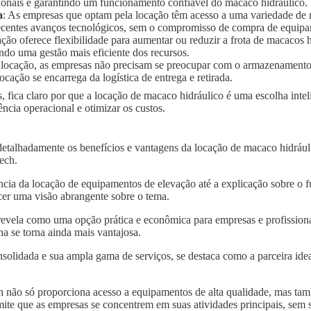
ionais e garantindo um funcionamento confiável do macaco hidráulico.
a
: As empresas que optam pela locação têm acesso a uma variedade de
 recentes avanços tecnológicos, sem o compromisso de compra de equip
ação oferece flexibilidade para aumentar ou reduzir a frota de macaco
ndo uma gestão mais eficiente dos recursos.
 locação, as empresas não precisam se preocupar com o armazenament
ocação se encarrega da logística de entrega e retirada.
, fica claro por que a locação de macaco hidráulico é uma escolha inte
cia operacional e otimizar os custos.
detalhadamente os benefícios e vantagens da locação de macaco hidráu
tech.
ncia da locação de equipamentos de elevação até a explicação sobre o 
er uma visão abrangente sobre o tema.
revela como uma opção prática e econômica para empresas e profissiona
a se torna ainda mais vantajosa.
solidada e sua ampla gama de serviços, se destaca como a parceira idea
 não só proporciona acesso a equipamentos de alta qualidade, mas tam
mite que as empresas se concentrem em suas atividades principais, sem