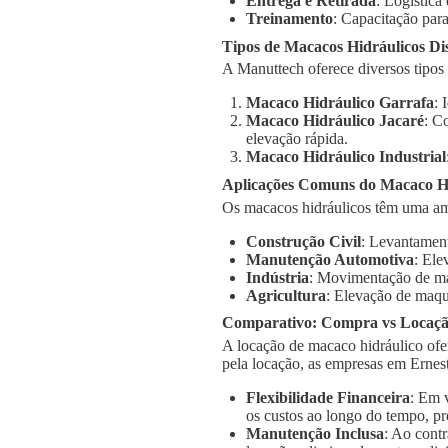
Entrega e Retirada
: Logística
Treinamento
: Capacitação para
Tipos de Macacos Hidráulicos Di
A Manuttech oferece diversos tipos
Macaco Hidráulico Garrafa
: 
Macaco Hidráulico Jacaré
: C
elevação rápida.
Macaco Hidráulico Industrial
Aplicações Comuns do Macaco Hi
Os macacos hidráulicos têm uma am
Construção Civil
: Levantament
Manutenção Automotiva
: Ele
Indústria
: Movimentação de má
Agricultura
: Elevação de maqu
Comparativo: Compra vs Locaç
A locação de macaco hidráulico ofe
pela locação, as empresas em Ernes
Flexibilidade Financeira
: Em 
os custos ao longo do tempo, pr
Manutenção Inclusa
: Ao cont