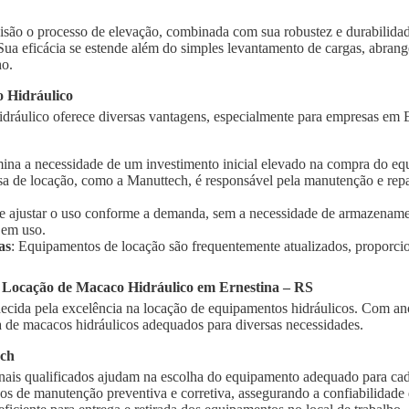
isão o processo de elevação, combinada com sua robustez e durabilidad
 Sua eficácia se estende além do simples levantamento de cargas, abra
ho.
 Hidráulico
dráulico oferece diversas vantagens, especialmente para empresas em Er
imina a necessidade de um investimento inicial elevado na compra do e
sa de locação, como a Manuttech, é responsável pela manutenção e rep
te ajustar o uso conforme a demanda, sem a necessidade de armazename
 em uso.
as
: Equipamentos de locação são frequentemente atualizados, proporci
a Locação de Macaco Hidráulico em Ernestina – RS
cida pela excelência na locação de equipamentos hidráulicos. Com ano
de macacos hidráulicos adequados para diversas necessidades.
ech
onais qualificados ajudam na escolha do equipamento adequado para cad
ços de manutenção preventiva e corretiva, assegurando a confiabilidad