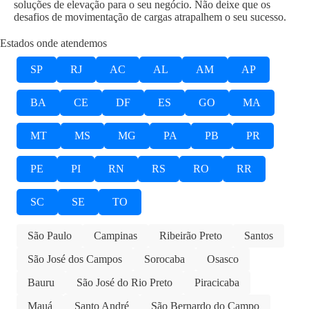
soluções de elevação para o seu negócio. Não deixe que os
desafios de movimentação de cargas atrapalhem o seu sucesso.
Estados onde atendemos
SP
RJ
AC
AL
AM
AP
BA
CE
DF
ES
GO
MA
MT
MS
MG
PA
PB
PR
PE
PI
RN
RS
RO
RR
SC
SE
TO
São Paulo
Campinas
Ribeirão Preto
Santos
São José dos Campos
Sorocaba
Osasco
Bauru
São José do Rio Preto
Piracicaba
Mauá
Santo André
São Bernardo do Campo