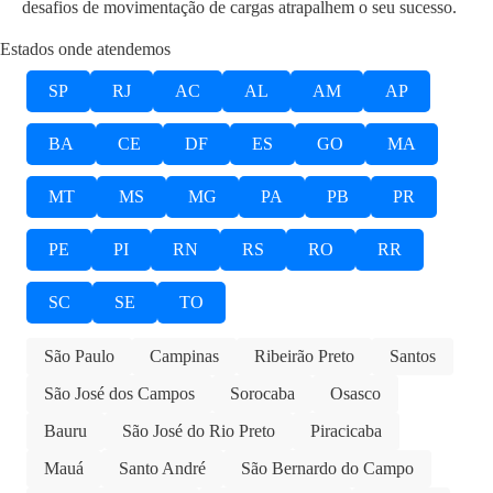
desafios de movimentação de cargas atrapalhem o seu sucesso.
Estados onde atendemos
SP
RJ
AC
AL
AM
AP
BA
CE
DF
ES
GO
MA
MT
MS
MG
PA
PB
PR
PE
PI
RN
RS
RO
RR
SC
SE
TO
São Paulo
Campinas
Ribeirão Preto
Santos
São José dos Campos
Sorocaba
Osasco
Bauru
São José do Rio Preto
Piracicaba
Mauá
Santo André
São Bernardo do Campo