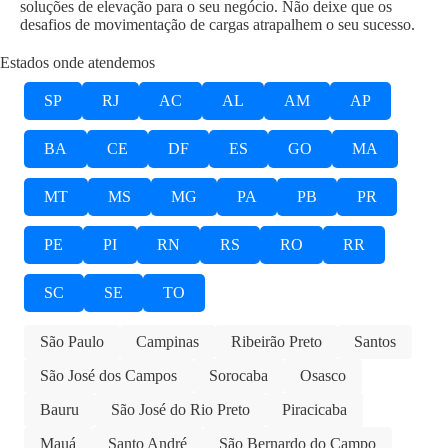
soluções de elevação para o seu negócio. Não deixe que os
desafios de movimentação de cargas atrapalhem o seu sucesso.
Estados onde atendemos
SP
RJ
AC
AL
AM
AP
BA
CE
DF
ES
GO
MA
MT
MS
MG
PA
PB
PR
PE
PI
RN
RS
RO
RR
SC
SE
TO
São Paulo
Campinas
Ribeirão Preto
Santos
São José dos Campos
Sorocaba
Osasco
Bauru
São José do Rio Preto
Piracicaba
Mauá
Santo André
São Bernardo do Campo