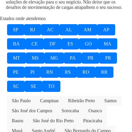
soluções de elevação para o seu negócio. Não deixe que os
desafios de movimentação de cargas atrapalhem o seu sucesso.
Estados onde atendemos
SP
RJ
AC
AL
AM
AP
BA
CE
DF
ES
GO
MA
MT
MS
MG
PA
PB
PR
PE
PI
RN
RS
RO
RR
SC
SE
TO
São Paulo
Campinas
Ribeirão Preto
Santos
São José dos Campos
Sorocaba
Osasco
Bauru
São José do Rio Preto
Piracicaba
Mauá
Santo André
São Bernardo do Campo