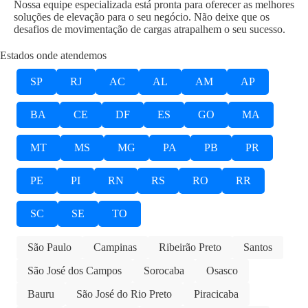
Nossa equipe especializada está pronta para oferecer as melhores
soluções de elevação para o seu negócio. Não deixe que os
desafios de movimentação de cargas atrapalhem o seu sucesso.
Estados onde atendemos
SP
RJ
AC
AL
AM
AP
BA
CE
DF
ES
GO
MA
MT
MS
MG
PA
PB
PR
PE
PI
RN
RS
RO
RR
SC
SE
TO
São Paulo
Campinas
Ribeirão Preto
Santos
São José dos Campos
Sorocaba
Osasco
Bauru
São José do Rio Preto
Piracicaba