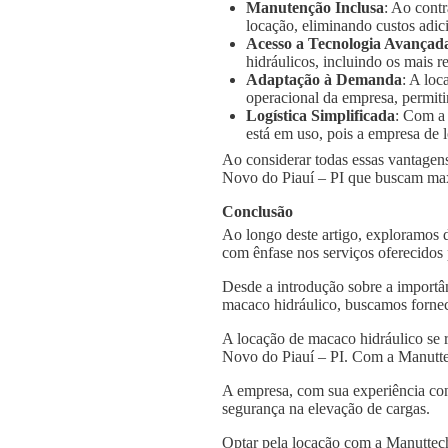
Manutenção Inclusa
: Ao cont
locação, eliminando custos adic
Acesso a Tecnologia Avançad
hidráulicos, incluindo os mais
Adaptação à Demanda
: A loc
operacional da empresa, permiti
Logística Simplificada
: Com a
está em uso, pois a empresa de l
Ao considerar todas essas vantagens
Novo do Piauí – PI que buscam maxim
Conclusão
Ao longo deste artigo, exploramos 
com ênfase nos serviços oferecidos
Desde a introdução sobre a importâ
macaco hidráulico, buscamos fornec
A locação de macaco hidráulico se 
Novo do Piauí – PI. Com a Manuttec
A empresa, com sua experiência con
segurança na elevação de cargas.
Optar pela locação com a Manuttech