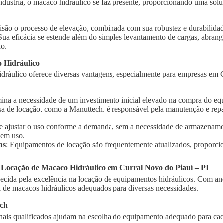
indústria, o macaco hidráulico se faz presente, proporcionando uma solu
isão o processo de elevação, combinada com sua robustez e durabilidad
 Sua eficácia se estende além do simples levantamento de cargas, abra
ho.
 Hidráulico
dráulico oferece diversas vantagens, especialmente para empresas em C
imina a necessidade de um investimento inicial elevado na compra do e
sa de locação, como a Manuttech, é responsável pela manutenção e rep
te ajustar o uso conforme a demanda, sem a necessidade de armazename
 em uso.
as
: Equipamentos de locação são frequentemente atualizados, proporci
 Locação de Macaco Hidráulico em Curral Novo do Piauí – PI
cida pela excelência na locação de equipamentos hidráulicos. Com ano
de macacos hidráulicos adequados para diversas necessidades.
ech
onais qualificados ajudam na escolha do equipamento adequado para cad