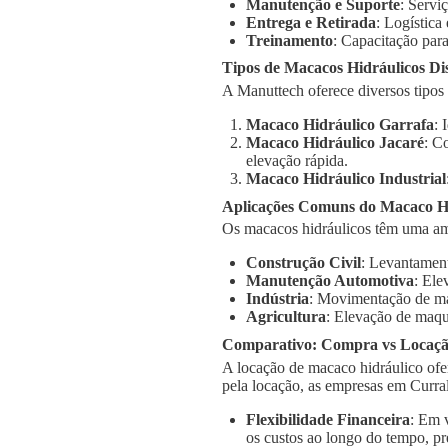
Manutenção e Suporte
: Servi
Entrega e Retirada
: Logística
Treinamento
: Capacitação para
Tipos de Macacos Hidráulicos Di
A Manuttech oferece diversos tipos
Macaco Hidráulico Garrafa
: 
Macaco Hidráulico Jacaré
: C
elevação rápida.
Macaco Hidráulico Industrial
Aplicações Comuns do Macaco Hi
Os macacos hidráulicos têm uma am
Construção Civil
: Levantament
Manutenção Automotiva
: Ele
Indústria
: Movimentação de má
Agricultura
: Elevação de maqu
Comparativo: Compra vs Locaç
A locação de macaco hidráulico ofe
pela locação, as empresas em Curra
Flexibilidade Financeira
: Em 
os custos ao longo do tempo, pr