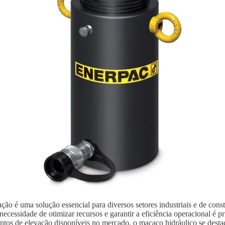
ão é uma solução essencial para diversos setores industriais e de con
ecessidade de otimizar recursos e garantir a eficiência operacional é p
ntos de elevação disponíveis no mercado, o macaco hidráulico se destaca