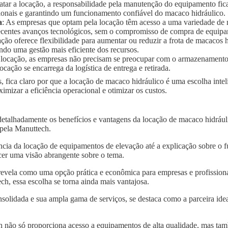
ratar a locação, a responsabilidade pela manutenção do equipamento fic
ionais e garantindo um funcionamento confiável do macaco hidráulico.
a
: As empresas que optam pela locação têm acesso a uma variedade de
 recentes avanços tecnológicos, sem o compromisso de compra de equip
ação oferece flexibilidade para aumentar ou reduzir a frota de macaco
ndo uma gestão mais eficiente dos recursos.
 locação, as empresas não precisam se preocupar com o armazenament
ocação se encarrega da logística de entrega e retirada.
, fica claro por que a locação de macaco hidráulico é uma escolha inte
izar a eficiência operacional e otimizar os custos.
detalhadamente os benefícios e vantagens da locação de macaco hidrául
 pela Manuttech.
ncia da locação de equipamentos de elevação até a explicação sobre o 
er uma visão abrangente sobre o tema.
revela como uma opção prática e econômica para empresas e profissiona
h, essa escolha se torna ainda mais vantajosa.
solidada e sua ampla gama de serviços, se destaca como a parceira idea
 não só proporciona acesso a equipamentos de alta qualidade, mas tam