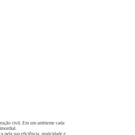
strução civil. Em um ambiente cada
rimordial.
 pela sua eficiência, praticidade e