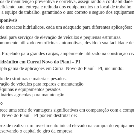
ços de manutenção preventiva e corretiva, assegurando a confiabilidad
 eficiente para entrega e retirada dos equipamentos no local de trabalho.
 a equipe de trabalho, garantindo o uso correto e seguro dos equipamen
sponíveis
 de macacos hidráulicos, cada um adequado para diferentes aplicações:
Ideal para serviços de elevação de veículos e pequenas estruturas.
omumente utilizado em oficinas automotivas, devido à sua facilidade d
: Projetado para grandes cargas, amplamente utilizado na construção civi
dráulico em Curral Novo do Piauí – PI
pla gama de aplicações em Curral Novo do Piauí – PI, incluindo:
o de estruturas e materiais pesados.
vação de veículos para reparos e manutenção.
quinas e equipamentos pesados.
inários agrícolas para manutenção.
ão
rece uma série de vantagens significativas em comparação com a compr
l Novo do Piauí – PI podem desfrutar de:
vez de realizar um investimento inicial elevado na compra do equipament
eservando o capital de giro da empresa.