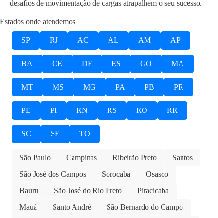
desafios de movimentação de cargas atrapalhem o seu sucesso.
Estados onde atendemos
SP
RJ
AC
AL
AM
AP
BA
CE
DF
ES
GO
MA
MT
MS
MG
PA
PB
PR
PE
PI
RN
RS
RO
RR
SC
SE
TO
São Paulo
Campinas
Ribeirão Preto
Santos
São José dos Campos
Sorocaba
Osasco
Bauru
São José do Rio Preto
Piracicaba
Mauá
Santo André
São Bernardo do Campo