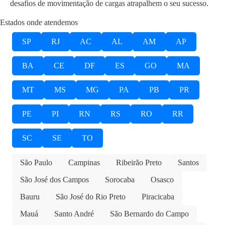
desafios de movimentação de cargas atrapalhem o seu sucesso.
Estados onde atendemos
SP
RJ
AC
AL
AM
AP
BA
CE
DF
ES
GO
MA
MT
MS
MG
PA
PB
PR
PE
PI
RN
RS
RO
RR
SC
SE
TO
São Paulo
Campinas
Ribeirão Preto
Santos
São José dos Campos
Sorocaba
Osasco
Bauru
São José do Rio Preto
Piracicaba
Mauá
Santo André
São Bernardo do Campo