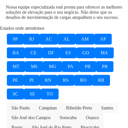
Nossa equipe especializada está pronta para oferecer as melhores
soluções de elevação para o seu negócio. Não deixe que os
desafios de movimentação de cargas atrapalhem o seu sucesso.
Estados onde atendemos
SP
RJ
AC
AL
AM
AP
BA
CE
DF
ES
GO
MA
MT
MS
MG
PA
PB
PR
PE
PI
RN
RS
RO
RR
SC
SE
TO
São Paulo
Campinas
Ribeirão Preto
Santos
São José dos Campos
Sorocaba
Osasco
Bauru
São José do Rio Preto
Piracicaba