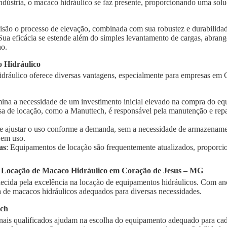
indústria, o macaco hidráulico se faz presente, proporcionando uma solu
isão o processo de elevação, combinada com sua robustez e durabilidad
 Sua eficácia se estende além do simples levantamento de cargas, abra
ho.
 Hidráulico
dráulico oferece diversas vantagens, especialmente para empresas em 
imina a necessidade de um investimento inicial elevado na compra do e
sa de locação, como a Manuttech, é responsável pela manutenção e rep
te ajustar o uso conforme a demanda, sem a necessidade de armazename
 em uso.
as
: Equipamentos de locação são frequentemente atualizados, proporci
a Locação de Macaco Hidráulico em Coração de Jesus – MG
cida pela excelência na locação de equipamentos hidráulicos. Com ano
de macacos hidráulicos adequados para diversas necessidades.
ech
onais qualificados ajudam na escolha do equipamento adequado para cad