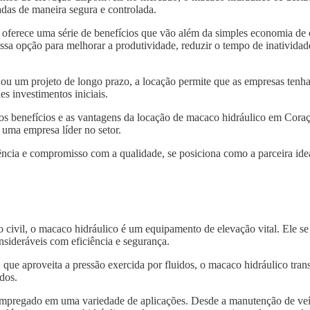
das de maneira segura e controlada.
oferece uma série de benefícios que vão além da simples economia de
sa opção para melhorar a produtividade, reduzir o tempo de inatividade
 ou um projeto de longo prazo, a locação permite que as empresas tenh
s investimentos iniciais.
 os benefícios e as vantagens da locação de macaco hidráulico em Cor
 uma empresa líder no setor.
ncia e compromisso com a qualidade, se posiciona como a parceira idea
o civil, o macaco hidráulico é um equipamento de elevação vital. Ele s
nsideráveis com eficiência e segurança.
, que aproveita a pressão exercida por fluidos, o macaco hidráulico tra
dos.
 empregado em uma variedade de aplicações. Desde a manutenção de veí