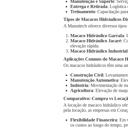
Manutenção e Suporte
: Servi
Entrega e Retirada
: Logística
Treinamento
: Capacitação para
Tipos de Macacos Hidráulicos Di
A Manuttech oferece diversos tipos
Macaco Hidráulico Garrafa
: 
Macaco Hidráulico Jacaré
: C
elevação rápida.
Macaco Hidráulico Industrial
Aplicações Comuns do Macaco H
Os macacos hidráulicos têm uma am
Construção Civil
: Levantament
Manutenção Automotiva
: Ele
Indústria
: Movimentação de má
Agricultura
: Elevação de maqu
Comparativo: Compra vs Locaç
A locação de macaco hidráulico ofe
pela locação, as empresas em Cora
Flexibilidade Financeira
: Em 
os custos ao longo do tempo, pr