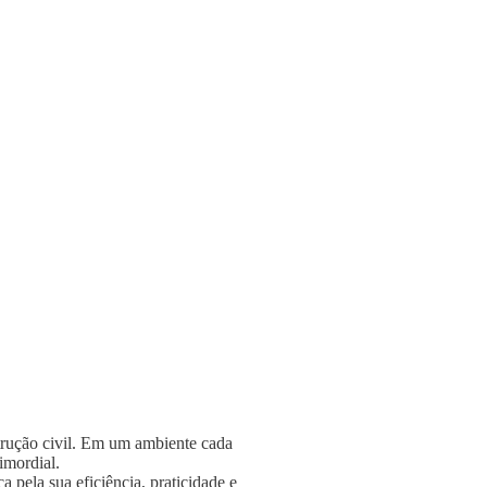
strução civil. Em um ambiente cada
rimordial.
 pela sua eficiência, praticidade e