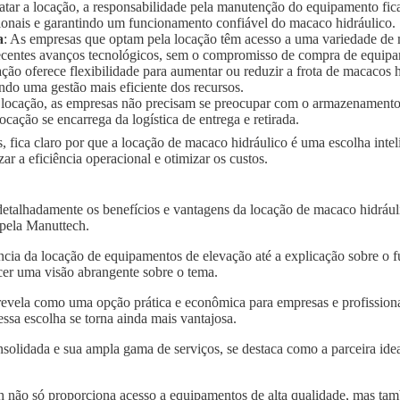
ratar a locação, a responsabilidade pela manutenção do equipamento fic
ionais e garantindo um funcionamento confiável do macaco hidráulico.
a
: As empresas que optam pela locação têm acesso a uma variedade de
 recentes avanços tecnológicos, sem o compromisso de compra de equip
ação oferece flexibilidade para aumentar ou reduzir a frota de macaco
ndo uma gestão mais eficiente dos recursos.
 locação, as empresas não precisam se preocupar com o armazenament
ocação se encarrega da logística de entrega e retirada.
, fica claro por que a locação de macaco hidráulico é uma escolha int
 a eficiência operacional e otimizar os custos.
detalhadamente os benefícios e vantagens da locação de macaco hidrá
 pela Manuttech.
ncia da locação de equipamentos de elevação até a explicação sobre o 
er uma visão abrangente sobre o tema.
revela como uma opção prática e econômica para empresas e profission
sa escolha se torna ainda mais vantajosa.
solidada e sua ampla gama de serviços, se destaca como a parceira idea
 não só proporciona acesso a equipamentos de alta qualidade, mas tam