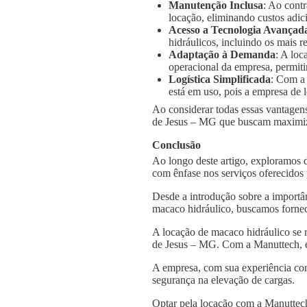
Manutenção Inclusa
: Ao cont
locação, eliminando custos adic
Acesso a Tecnologia Avançad
hidráulicos, incluindo os mais
Adaptação à Demanda
: A loc
operacional da empresa, permiti
Logística Simplificada
: Com a
está em uso, pois a empresa de l
Ao considerar todas essas vantagens
de Jesus – MG que buscam maximizar
Conclusão
Ao longo deste artigo, exploramos 
com ênfase nos serviços oferecidos
Desde a introdução sobre a importâ
macaco hidráulico, buscamos fornec
A locação de macaco hidráulico se 
de Jesus – MG. Com a Manuttech, es
A empresa, com sua experiência con
segurança na elevação de cargas.
Optar pela locação com a Manuttech