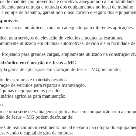
ços de manutenção preventiva e corretiva, assegurando a confiabilidad
 eficiente para entrega e retirada dos equipamentos no local de trabalho.
 a equipe de trabalho, garantindo o uso correto e seguro dos equipamen
sponíveis
 de macacos hidráulicos, cada um adequado para diferentes aplicações:
Ideal para serviços de elevação de veículos e pequenas estruturas.
omumente utilizado em oficinas automotivas, devido à sua facilidade d
: Projetado para grandes cargas, amplamente utilizado na construção civi
idráulico em Coração de Jesus – MG
pla gama de aplicações em Coração de Jesus – MG, incluindo:
o de estruturas e materiais pesados.
vação de veículos para reparos e manutenção.
quinas e equipamentos pesados.
inários agrícolas para manutenção.
ão
rece uma série de vantagens significativas em comparação com a compr
ção de Jesus – MG podem desfrutar de:
vez de realizar um investimento inicial elevado na compra do equipament
eservando o capital de giro da empresa.