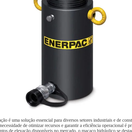
ão é uma solução essencial para diversos setores industriais e de con
ecessidade de otimizar recursos e garantir a eficiência operacional é p
ntos de elevação disponíveis no mercado, o macaco hidráulico se destaca