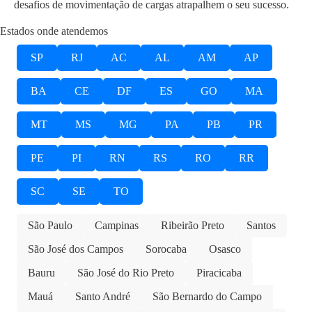
desafios de movimentação de cargas atrapalhem o seu sucesso.
Estados onde atendemos
SP
RJ
AC
AL
AM
AP
BA
CE
DF
ES
GO
MA
MT
MS
MG
PA
PB
PR
PE
PI
RN
RS
RO
RR
SC
SE
TO
São Paulo
Campinas
Ribeirão Preto
Santos
São José dos Campos
Sorocaba
Osasco
Bauru
São José do Rio Preto
Piracicaba
Mauá
Santo André
São Bernardo do Campo