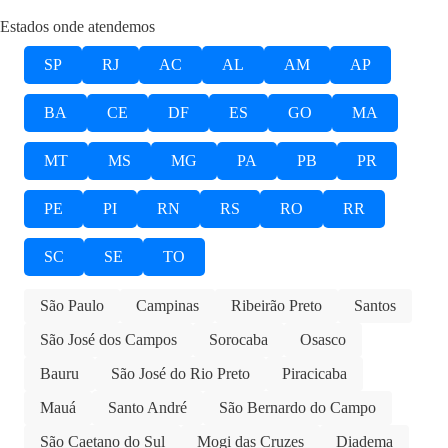
Estados onde atendemos
SP
RJ
AC
AL
AM
AP
BA
CE
DF
ES
GO
MA
MT
MS
MG
PA
PB
PR
PE
PI
RN
RS
RO
RR
SC
SE
TO
São Paulo
Campinas
Ribeirão Preto
Santos
São José dos Campos
Sorocaba
Osasco
Bauru
São José do Rio Preto
Piracicaba
Mauá
Santo André
São Bernardo do Campo
São Caetano do Sul
Mogi das Cruzes
Diadema