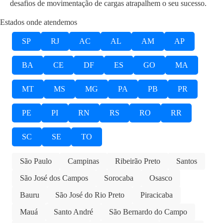
desafios de movimentação de cargas atrapalhem o seu sucesso.
Estados onde atendemos
SP
RJ
AC
AL
AM
AP
BA
CE
DF
ES
GO
MA
MT
MS
MG
PA
PB
PR
PE
PI
RN
RS
RO
RR
SC
SE
TO
São Paulo
Campinas
Ribeirão Preto
Santos
São José dos Campos
Sorocaba
Osasco
Bauru
São José do Rio Preto
Piracicaba
Mauá
Santo André
São Bernardo do Campo