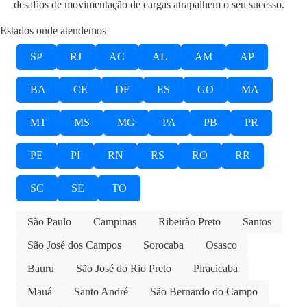
desafios de movimentação de cargas atrapalhem o seu sucesso.
Estados onde atendemos
SP
RJ
AC
AL
AM
AP
BA
CE
DF
ES
GO
MA
MT
MS
MG
PA
PB
PR
PE
PI
RN
RS
RO
RR
SC
SE
TO
São Paulo
Campinas
Ribeirão Preto
Santos
São José dos Campos
Sorocaba
Osasco
Bauru
São José do Rio Preto
Piracicaba
Mauá
Santo André
São Bernardo do Campo