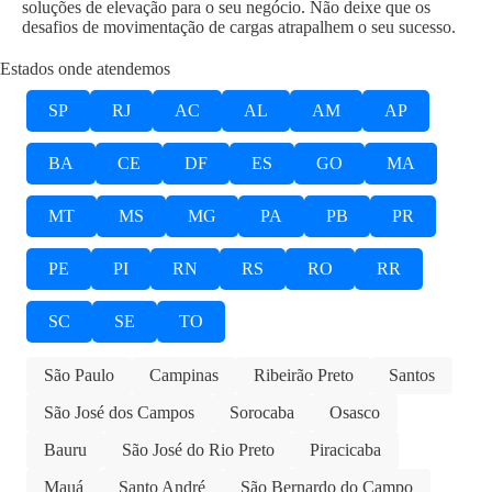
soluções de elevação para o seu negócio. Não deixe que os
desafios de movimentação de cargas atrapalhem o seu sucesso.
Estados onde atendemos
SP
RJ
AC
AL
AM
AP
BA
CE
DF
ES
GO
MA
MT
MS
MG
PA
PB
PR
PE
PI
RN
RS
RO
RR
SC
SE
TO
São Paulo
Campinas
Ribeirão Preto
Santos
São José dos Campos
Sorocaba
Osasco
Bauru
São José do Rio Preto
Piracicaba
Mauá
Santo André
São Bernardo do Campo