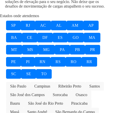
soluções de elevação para o seu negócio. Não deixe que os
desafios de movimentação de cargas atrapalhem o seu sucesso.
Estados onde atendemos
SP
RJ
AC
AL
AM
AP
BA
CE
DF
ES
GO
MA
MT
MS
MG
PA
PB
PR
PE
PI
RN
RS
RO
RR
SC
SE
TO
São Paulo
Campinas
Ribeirão Preto
Santos
São José dos Campos
Sorocaba
Osasco
Bauru
São José do Rio Preto
Piracicaba
Mauá
Santo André
São Bernardo do Campo