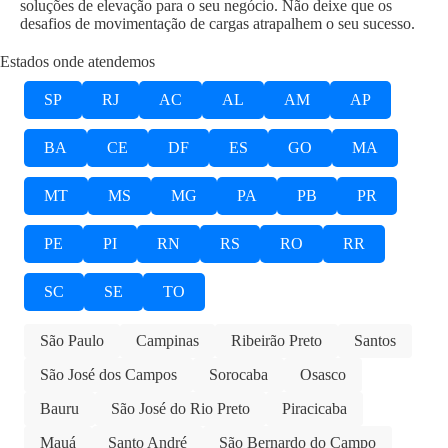
soluções de elevação para o seu negócio. Não deixe que os
desafios de movimentação de cargas atrapalhem o seu sucesso.
Estados onde atendemos
SP
RJ
AC
AL
AM
AP
BA
CE
DF
ES
GO
MA
MT
MS
MG
PA
PB
PR
PE
PI
RN
RS
RO
RR
SC
SE
TO
São Paulo
Campinas
Ribeirão Preto
Santos
São José dos Campos
Sorocaba
Osasco
Bauru
São José do Rio Preto
Piracicaba
Mauá
Santo André
São Bernardo do Campo