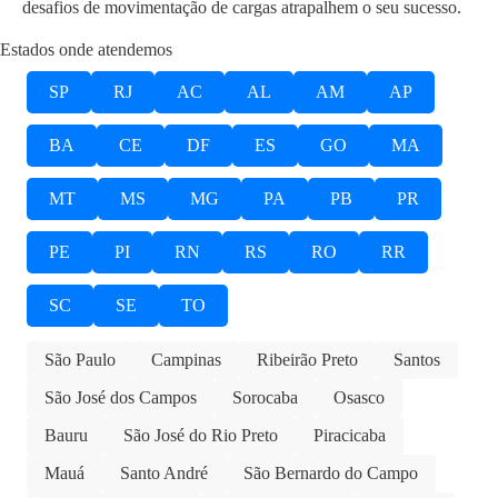
desafios de movimentação de cargas atrapalhem o seu sucesso.
Estados onde atendemos
SP
RJ
AC
AL
AM
AP
BA
CE
DF
ES
GO
MA
MT
MS
MG
PA
PB
PR
PE
PI
RN
RS
RO
RR
SC
SE
TO
São Paulo
Campinas
Ribeirão Preto
Santos
São José dos Campos
Sorocaba
Osasco
Bauru
São José do Rio Preto
Piracicaba
Mauá
Santo André
São Bernardo do Campo