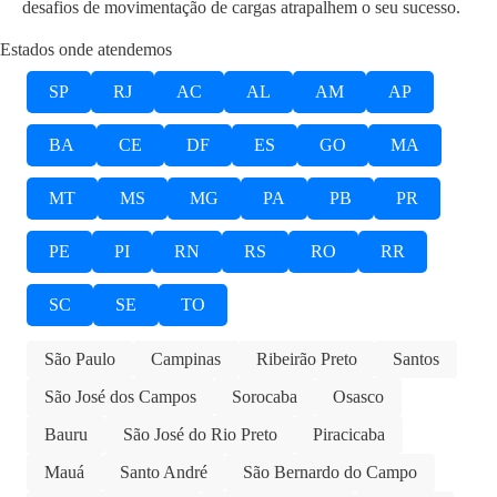
desafios de movimentação de cargas atrapalhem o seu sucesso.
Estados onde atendemos
SP
RJ
AC
AL
AM
AP
BA
CE
DF
ES
GO
MA
MT
MS
MG
PA
PB
PR
PE
PI
RN
RS
RO
RR
SC
SE
TO
São Paulo
Campinas
Ribeirão Preto
Santos
São José dos Campos
Sorocaba
Osasco
Bauru
São José do Rio Preto
Piracicaba
Mauá
Santo André
São Bernardo do Campo