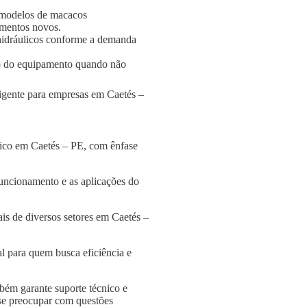
 modelos de macacos
amentos novos.
s hidráulicos conforme a demanda
o do equipamento quando não
ligente para empresas em Caetés –
lico em Caetés – PE, com ênfase
funcionamento e as aplicações do
is de diversos setores em Caetés –
l para quem busca eficiência e
bém garante suporte técnico e
 se preocupar com questões