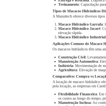
Entrega e Retirada
: Logística
Treinamento
: Capacitação para
Tipos de Macacos Hidráulicos Di
A Manuttech oferece diversos tipos
Macaco Hidráulico Garrafa
: 
Macaco Hidráulico Jacaré
: C
elevação rápida.
Macaco Hidráulico Industrial
Aplicações Comuns do Macaco Hi
Os macacos hidráulicos têm uma am
Construção Civil
: Levantament
Manutenção Automotiva
: Ele
Indústria
: Movimentação de má
Agricultura
: Elevação de maqu
Comparativo: Compra vs Locaç
A locação de macaco hidráulico ofe
pela locação, as empresas em Caeté
Flexibilidade Financeira
: Em 
os custos ao longo do tempo, pr
Manutenção Inclusa
: Ao cont