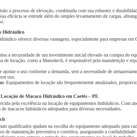
isão o processo de elevação, combinada com sua robustez e durabilidad
 Sua eficácia se estende além do simples levantamento de cargas, abra
ho.
 Hidráulico
dráulico oferece diversas vantagens, especialmente para empresas em C
imina a necessidade de um investimento inicial elevado na compra do e
sa de locação, como a Manuttech, é responsável pela manutenção e rep
te ajustar o uso conforme a demanda, sem a necessidade de armazename
 em uso.
as
: Equipamentos de locação são frequentemente atualizados, proporci
a Locação de Macaco Hidráulico em Caetés – PE
cida pela excelência na locação de equipamentos hidráulicos. Com ano
de macacos hidráulicos adequados para diversas necessidades.
ech
onais qualificados ajudam na escolha do equipamento adequado para cad
ços de manutenção preventiva e corretiva, assegurando a confiabilidad