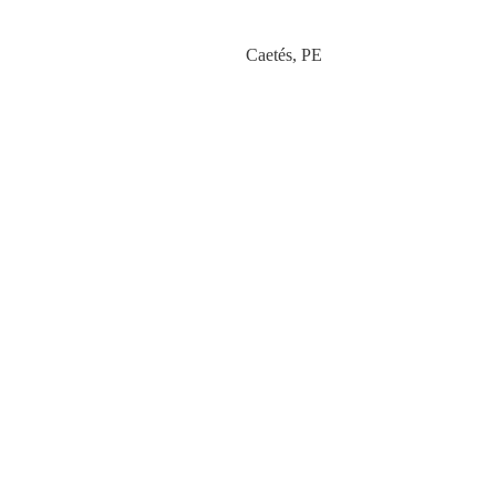
Category
Caetés
,
PE