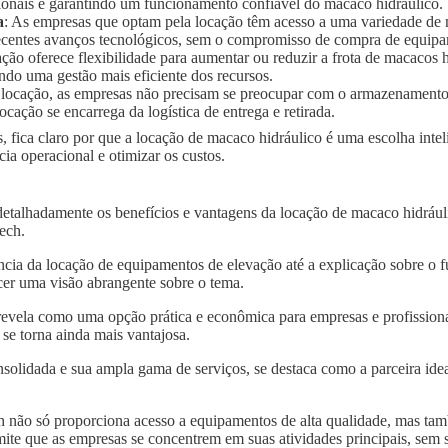
ionais e garantindo um funcionamento confiável do macaco hidráulico.
a
: As empresas que optam pela locação têm acesso a uma variedade de
 recentes avanços tecnológicos, sem o compromisso de compra de equip
ação oferece flexibilidade para aumentar ou reduzir a frota de macaco
ndo uma gestão mais eficiente dos recursos.
 locação, as empresas não precisam se preocupar com o armazenament
ocação se encarrega da logística de entrega e retirada.
, fica claro por que a locação de macaco hidráulico é uma escolha inte
a operacional e otimizar os custos.
detalhadamente os benefícios e vantagens da locação de macaco hidráu
tech.
ncia da locação de equipamentos de elevação até a explicação sobre o 
er uma visão abrangente sobre o tema.
revela como uma opção prática e econômica para empresas e profissiona
se torna ainda mais vantajosa.
solidada e sua ampla gama de serviços, se destaca como a parceira idea
 não só proporciona acesso a equipamentos de alta qualidade, mas tam
mite que as empresas se concentrem em suas atividades principais, sem