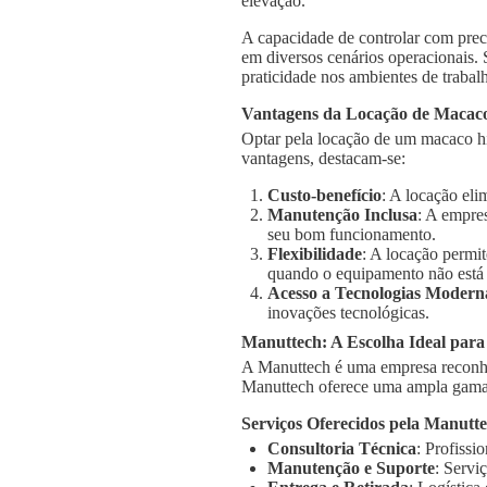
elevação.
A capacidade de controlar com prec
em diversos cenários operacionais.
praticidade nos ambientes de trabal
Vantagens da Locação de Macaco
Optar pela locação de um macaco hi
vantagens, destacam-se:
Custo-benefício
: A locação el
Manutenção Inclusa
: A empre
seu bom funcionamento.
Flexibilidade
: A locação permi
quando o equipamento não está
Acesso a Tecnologias Modern
inovações tecnológicas.
Manuttech: A Escolha Ideal par
A Manuttech é uma empresa reconhe
Manuttech oferece uma ampla gama 
Serviços Oferecidos pela Manutt
Consultoria Técnica
: Profissi
Manutenção e Suporte
: Servi