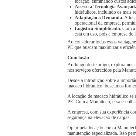
locação, eliminando custos adic
Acesso a Tecnologia Avançad
hidráulicos, incluindo os mais
Adaptação à Demanda
: A loc
operacional da empresa, permiti
Logística Simplificada
: Com a
está em uso, pois a empresa de l
Ao considerar todas essas vantagens
PE que buscam maximizar a eficiênci
Conclusão
Ao longo deste artigo, exploramos 
nos serviços oferecidos pela Manut
Desde a introdução sobre a importâ
macaco hidráulico, buscamos fornec
A locação de macaco hidráulico se 
PE. Com a Manuttech, essa escolha 
A empresa, com sua experiência con
segurança na elevação de cargas.
Optar pela locação com a Manuttech
manutenção especializada. Isso per