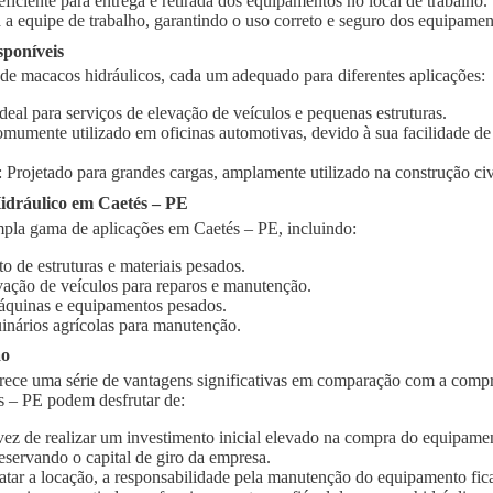
 eficiente para entrega e retirada dos equipamentos no local de trabalho.
 a equipe de trabalho, garantindo o uso correto e seguro dos equipamen
sponíveis
 de macacos hidráulicos, cada um adequado para diferentes aplicações:
Ideal para serviços de elevação de veículos e pequenas estruturas.
omumente utilizado em oficinas automotivas, devido à sua facilidade d
: Projetado para grandes cargas, amplamente utilizado na construção civi
dráulico em Caetés – PE
pla gama de aplicações em Caetés – PE, incluindo:
o de estruturas e materiais pesados.
vação de veículos para reparos e manutenção.
quinas e equipamentos pesados.
inários agrícolas para manutenção.
ão
rece uma série de vantagens significativas em comparação com a compr
s – PE podem desfrutar de:
vez de realizar um investimento inicial elevado na compra do equipament
eservando o capital de giro da empresa.
ratar a locação, a responsabilidade pela manutenção do equipamento fic