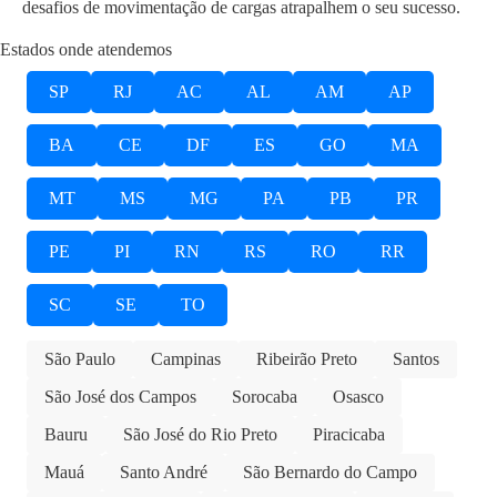
desafios de movimentação de cargas atrapalhem o seu sucesso.
Estados onde atendemos
SP
RJ
AC
AL
AM
AP
BA
CE
DF
ES
GO
MA
MT
MS
MG
PA
PB
PR
PE
PI
RN
RS
RO
RR
SC
SE
TO
São Paulo
Campinas
Ribeirão Preto
Santos
São José dos Campos
Sorocaba
Osasco
Bauru
São José do Rio Preto
Piracicaba
Mauá
Santo André
São Bernardo do Campo