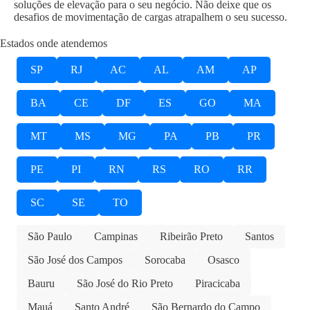
soluções de elevação para o seu negócio. Não deixe que os
desafios de movimentação de cargas atrapalhem o seu sucesso.
Estados onde atendemos
SP
RJ
AC
AL
AM
AP
BA
CE
DF
ES
GO
MA
MT
MS
MG
PA
PB
PR
PE
PI
RN
RS
RO
RR
SC
SE
TO
São Paulo
Campinas
Ribeirão Preto
Santos
São José dos Campos
Sorocaba
Osasco
Bauru
São José do Rio Preto
Piracicaba
Mauá
Santo André
São Bernardo do Campo