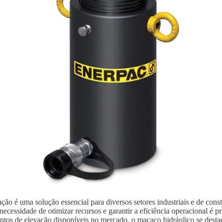
ão é uma solução essencial para diversos setores industriais e de con
ecessidade de otimizar recursos e garantir a eficiência operacional é p
ntos de elevação disponíveis no mercado, o macaco hidráulico se destaca