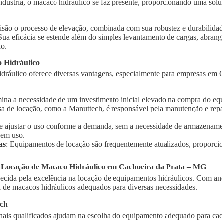
indústria, o macaco hidráulico se faz presente, proporcionando uma solu
isão o processo de elevação, combinada com sua robustez e durabilidad
 Sua eficácia se estende além do simples levantamento de cargas, abra
ho.
 Hidráulico
dráulico oferece diversas vantagens, especialmente para empresas em 
imina a necessidade de um investimento inicial elevado na compra do e
sa de locação, como a Manuttech, é responsável pela manutenção e rep
te ajustar o uso conforme a demanda, sem a necessidade de armazename
 em uso.
as
: Equipamentos de locação são frequentemente atualizados, proporci
a Locação de Macaco Hidráulico em Cachoeira da Prata – MG
cida pela excelência na locação de equipamentos hidráulicos. Com ano
de macacos hidráulicos adequados para diversas necessidades.
ech
onais qualificados ajudam na escolha do equipamento adequado para cad