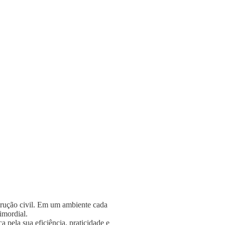
strução civil. Em um ambiente cada
rimordial.
 pela sua eficiência, praticidade e