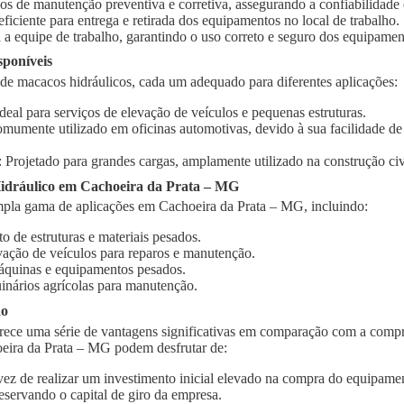
ços de manutenção preventiva e corretiva, assegurando a confiabilidad
 eficiente para entrega e retirada dos equipamentos no local de trabalho.
 a equipe de trabalho, garantindo o uso correto e seguro dos equipamen
sponíveis
 de macacos hidráulicos, cada um adequado para diferentes aplicações:
Ideal para serviços de elevação de veículos e pequenas estruturas.
omumente utilizado em oficinas automotivas, devido à sua facilidade d
: Projetado para grandes cargas, amplamente utilizado na construção civi
idráulico em Cachoeira da Prata – MG
pla gama de aplicações em Cachoeira da Prata – MG, incluindo:
o de estruturas e materiais pesados.
vação de veículos para reparos e manutenção.
quinas e equipamentos pesados.
inários agrícolas para manutenção.
ão
rece uma série de vantagens significativas em comparação com a compr
eira da Prata – MG podem desfrutar de:
vez de realizar um investimento inicial elevado na compra do equipament
eservando o capital de giro da empresa.