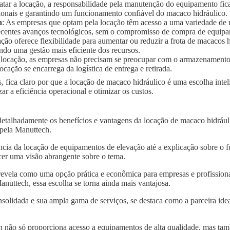
ratar a locação, a responsabilidade pela manutenção do equipamento fic
ionais e garantindo um funcionamento confiável do macaco hidráulico.
a
: As empresas que optam pela locação têm acesso a uma variedade de
 recentes avanços tecnológicos, sem o compromisso de compra de equip
ação oferece flexibilidade para aumentar ou reduzir a frota de macaco
ndo uma gestão mais eficiente dos recursos.
 locação, as empresas não precisam se preocupar com o armazenament
ocação se encarrega da logística de entrega e retirada.
, fica claro por que a locação de macaco hidráulico é uma escolha int
 a eficiência operacional e otimizar os custos.
detalhadamente os benefícios e vantagens da locação de macaco hidráu
 pela Manuttech.
ncia da locação de equipamentos de elevação até a explicação sobre o 
er uma visão abrangente sobre o tema.
revela como uma opção prática e econômica para empresas e profissiona
uttech, essa escolha se torna ainda mais vantajosa.
solidada e sua ampla gama de serviços, se destaca como a parceira idea
 não só proporciona acesso a equipamentos de alta qualidade, mas tam