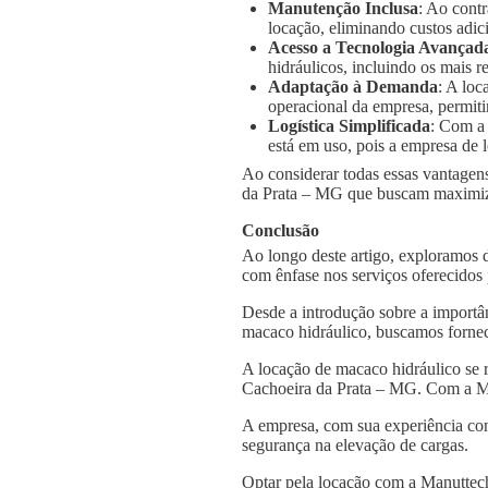
Manutenção Inclusa
: Ao cont
locação, eliminando custos adic
Acesso a Tecnologia Avançad
hidráulicos, incluindo os mais
Adaptação à Demanda
: A loc
operacional da empresa, permiti
Logística Simplificada
: Com a
está em uso, pois a empresa de l
Ao considerar todas essas vantagens
da Prata – MG que buscam maximizar
Conclusão
Ao longo deste artigo, exploramos 
com ênfase nos serviços oferecidos
Desde a introdução sobre a importâ
macaco hidráulico, buscamos fornec
A locação de macaco hidráulico se 
Cachoeira da Prata – MG. Com a Man
A empresa, com sua experiência con
segurança na elevação de cargas.
Optar pela locação com a Manuttech