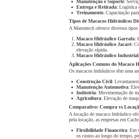
Manutenção e Suporte
: Servi
Entrega e Retirada
: Logística
Treinamento
: Capacitação para
Tipos de Macacos Hidráulicos Di
A Manuttech oferece diversos tipos
Macaco Hidráulico Garrafa
: 
Macaco Hidráulico Jacaré
: C
elevação rápida.
Macaco Hidráulico Industrial
Aplicações Comuns do Macaco H
Os macacos hidráulicos têm uma am
Construção Civil
: Levantament
Manutenção Automotiva
: Ele
Indústria
: Movimentação de má
Agricultura
: Elevação de maqu
Comparativo: Compra vs Locaç
A locação de macaco hidráulico ofe
pela locação, as empresas em Cacho
Flexibilidade Financeira
: Em 
os custos ao longo do tempo, pr