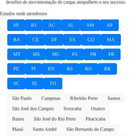
desafios de movimentação de cargas atrapalhem o seu sucesso.
Estados onde atendemos
SP
RJ
AC
AL
AM
AP
BA
CE
DF
ES
GO
MA
MT
MS
MG
PA
PB
PR
PE
PI
RN
RS
RO
RR
SC
SE
TO
São Paulo
Campinas
Ribeirão Preto
Santos
São José dos Campos
Sorocaba
Osasco
Bauru
São José do Rio Preto
Piracicaba
Mauá
Santo André
São Bernardo do Campo