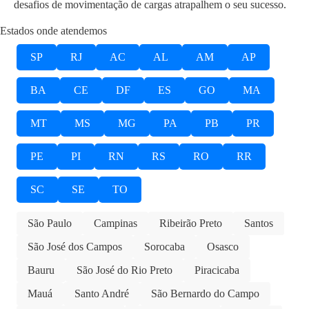
desafios de movimentação de cargas atrapalhem o seu sucesso.
Estados onde atendemos
SP
RJ
AC
AL
AM
AP
BA
CE
DF
ES
GO
MA
MT
MS
MG
PA
PB
PR
PE
PI
RN
RS
RO
RR
SC
SE
TO
São Paulo
Campinas
Ribeirão Preto
Santos
São José dos Campos
Sorocaba
Osasco
Bauru
São José do Rio Preto
Piracicaba
Mauá
Santo André
São Bernardo do Campo