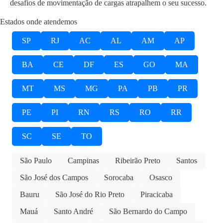
desafios de movimentação de cargas atrapalhem o seu sucesso.
Estados onde atendemos
SP
RJ
AC
AL
AM
AP
BA
CE
DF
ES
GO
MA
MT
MS
MG
PA
PB
PR
PE
PI
RN
RS
RO
RR
SC
SE
TO
São Paulo
Campinas
Ribeirão Preto
Santos
São José dos Campos
Sorocaba
Osasco
Bauru
São José do Rio Preto
Piracicaba
Mauá
Santo André
São Bernardo do Campo