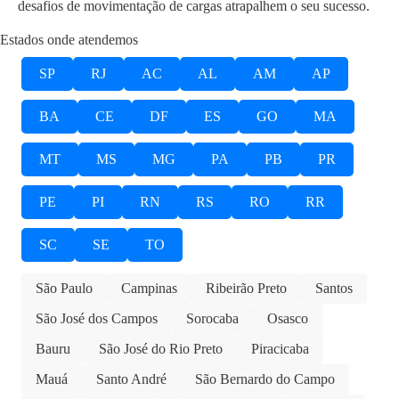
desafios de movimentação de cargas atrapalhem o seu sucesso.
Estados onde atendemos
SP
RJ
AC
AL
AM
AP
BA
CE
DF
ES
GO
MA
MT
MS
MG
PA
PB
PR
PE
PI
RN
RS
RO
RR
SC
SE
TO
São Paulo
Campinas
Ribeirão Preto
Santos
São José dos Campos
Sorocaba
Osasco
Bauru
São José do Rio Preto
Piracicaba
Mauá
Santo André
São Bernardo do Campo