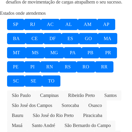
desafios de movimentação de cargas atrapalhem o seu sucesso.
Estados onde atendemos
SP
RJ
AC
AL
AM
AP
BA
CE
DF
ES
GO
MA
MT
MS
MG
PA
PB
PR
PE
PI
RN
RS
RO
RR
SC
SE
TO
São Paulo
Campinas
Ribeirão Preto
Santos
São José dos Campos
Sorocaba
Osasco
Bauru
São José do Rio Preto
Piracicaba
Mauá
Santo André
São Bernardo do Campo