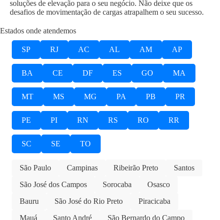
soluções de elevação para o seu negócio. Não deixe que os
desafios de movimentação de cargas atrapalhem o seu sucesso.
Estados onde atendemos
SP
RJ
AC
AL
AM
AP
BA
CE
DF
ES
GO
MA
MT
MS
MG
PA
PB
PR
PE
PI
RN
RS
RO
RR
SC
SE
TO
São Paulo
Campinas
Ribeirão Preto
Santos
São José dos Campos
Sorocaba
Osasco
Bauru
São José do Rio Preto
Piracicaba
Mauá
Santo André
São Bernardo do Campo