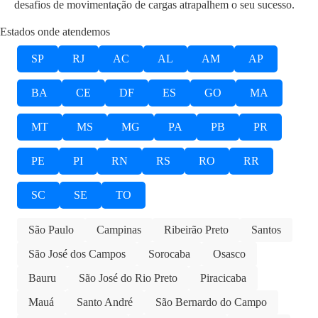
desafios de movimentação de cargas atrapalhem o seu sucesso.
Estados onde atendemos
SP
RJ
AC
AL
AM
AP
BA
CE
DF
ES
GO
MA
MT
MS
MG
PA
PB
PR
PE
PI
RN
RS
RO
RR
SC
SE
TO
São Paulo
Campinas
Ribeirão Preto
Santos
São José dos Campos
Sorocaba
Osasco
Bauru
São José do Rio Preto
Piracicaba
Mauá
Santo André
São Bernardo do Campo