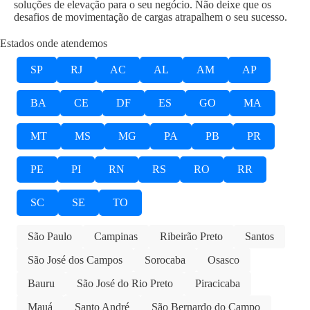
soluções de elevação para o seu negócio. Não deixe que os
desafios de movimentação de cargas atrapalhem o seu sucesso.
Estados onde atendemos
SP
RJ
AC
AL
AM
AP
BA
CE
DF
ES
GO
MA
MT
MS
MG
PA
PB
PR
PE
PI
RN
RS
RO
RR
SC
SE
TO
São Paulo
Campinas
Ribeirão Preto
Santos
São José dos Campos
Sorocaba
Osasco
Bauru
São José do Rio Preto
Piracicaba
Mauá
Santo André
São Bernardo do Campo