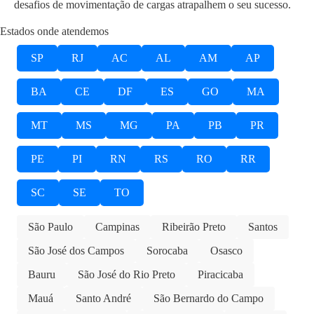
desafios de movimentação de cargas atrapalhem o seu sucesso.
Estados onde atendemos
SP
RJ
AC
AL
AM
AP
BA
CE
DF
ES
GO
MA
MT
MS
MG
PA
PB
PR
PE
PI
RN
RS
RO
RR
SC
SE
TO
São Paulo
Campinas
Ribeirão Preto
Santos
São José dos Campos
Sorocaba
Osasco
Bauru
São José do Rio Preto
Piracicaba
Mauá
Santo André
São Bernardo do Campo