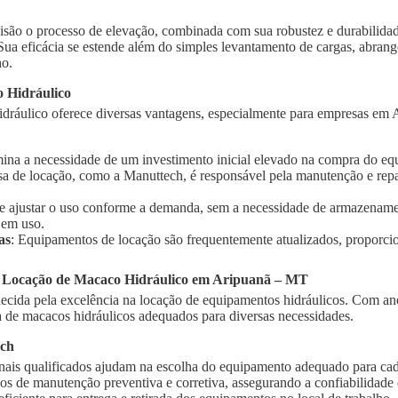
isão o processo de elevação, combinada com sua robustez e durabilidad
 Sua eficácia se estende além do simples levantamento de cargas, abra
ho.
 Hidráulico
dráulico oferece diversas vantagens, especialmente para empresas em A
imina a necessidade de um investimento inicial elevado na compra do e
sa de locação, como a Manuttech, é responsável pela manutenção e rep
te ajustar o uso conforme a demanda, sem a necessidade de armazename
 em uso.
as
: Equipamentos de locação são frequentemente atualizados, proporci
a Locação de Macaco Hidráulico em Aripuanã – MT
cida pela excelência na locação de equipamentos hidráulicos. Com ano
de macacos hidráulicos adequados para diversas necessidades.
ech
onais qualificados ajudam na escolha do equipamento adequado para cad
ços de manutenção preventiva e corretiva, assegurando a confiabilidad