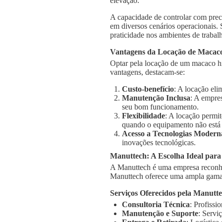
elevação.
A capacidade de controlar com prec
em diversos cenários operacionais.
praticidade nos ambientes de trabal
Vantagens da Locação de Macaco
Optar pela locação de um macaco hi
vantagens, destacam-se:
Custo-benefício
: A locação el
Manutenção Inclusa
: A empre
seu bom funcionamento.
Flexibilidade
: A locação permi
quando o equipamento não está
Acesso a Tecnologias Modern
inovações tecnológicas.
Manuttech: A Escolha Ideal par
A Manuttech é uma empresa reconhe
Manuttech oferece uma ampla gama 
Serviços Oferecidos pela Manutt
Consultoria Técnica
: Profissi
Manutenção e Suporte
: Servi