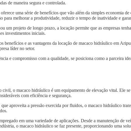
das de maneira segura e controlada.
oferece uma série de benefícios que vão além da simples economia de
 para melhorar a produtividade, reduzir o tempo de inatividade e gara
 ou um projeto de longo prazo, a locação permite que as empresas tenh
s investimentos iniciais.
 os benefícios e as vantagens da locação de macaco hidráulico em Arip
resa líder no setor.
ncia e compromisso com a qualidade, se posiciona como a parceira idea
o civil, o macaco hidráulico é um equipamento de elevação vital. Ele s
nsideráveis com eficiência e segurança.
, que aproveita a pressão exercida por fluidos, o macaco hidráulico tra
dos.
 empregado em uma variedade de aplicações. Desde a manutenção de veí
indústria, o macaco hidráulico se faz presente, proporcionando uma solu