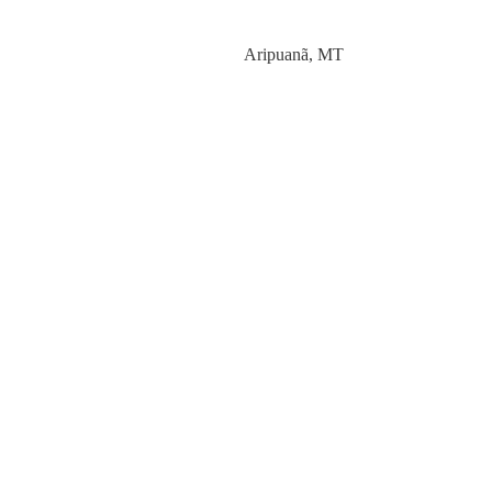
Category
Aripuanã
,
MT