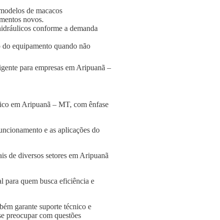
 modelos de macacos
amentos novos.
s hidráulicos conforme a demanda
o do equipamento quando não
eligente para empresas em Aripuanã –
ulico em Aripuanã – MT, com ênfase
funcionamento e as aplicações do
is de diversos setores em Aripuanã
l para quem busca eficiência e
bém garante suporte técnico e
 se preocupar com questões