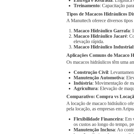
Entrega e Retirada
: Logística
Treinamento
: Capacitação para
Tipos de Macacos Hidráulicos Di
A Manuttech oferece diversos tipos
Macaco Hidráulico Garrafa
: 
Macaco Hidráulico Jacaré
: C
elevação rápida.
Macaco Hidráulico Industrial
Aplicações Comuns do Macaco H
Os macacos hidráulicos têm uma am
Construção Civil
: Levantament
Manutenção Automotiva
: Ele
Indústria
: Movimentação de má
Agricultura
: Elevação de maqu
Comparativo: Compra vs Locaç
A locação de macaco hidráulico ofe
pela locação, as empresas em Arip
Flexibilidade Financeira
: Em 
os custos ao longo do tempo, pr
Manutenção Inclusa
: Ao cont