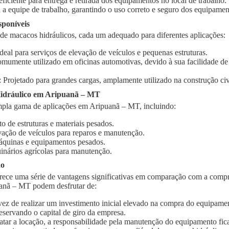
 eficiente para entrega e retirada dos equipamentos no local de trabalho.
 a equipe de trabalho, garantindo o uso correto e seguro dos equipamen
sponíveis
 de macacos hidráulicos, cada um adequado para diferentes aplicações:
Ideal para serviços de elevação de veículos e pequenas estruturas.
omumente utilizado em oficinas automotivas, devido à sua facilidade d
: Projetado para grandes cargas, amplamente utilizado na construção civi
idráulico em Aripuanã – MT
pla gama de aplicações em Aripuanã – MT, incluindo:
o de estruturas e materiais pesados.
vação de veículos para reparos e manutenção.
quinas e equipamentos pesados.
inários agrícolas para manutenção.
ão
rece uma série de vantagens significativas em comparação com a compr
uanã – MT podem desfrutar de:
vez de realizar um investimento inicial elevado na compra do equipament
eservando o capital de giro da empresa.
ratar a locação, a responsabilidade pela manutenção do equipamento fic