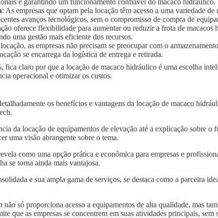
ionais e garantindo um funcionamento confiável do macaco hidráulico.
a
: As empresas que optam pela locação têm acesso a uma variedade de
 recentes avanços tecnológicos, sem o compromisso de compra de equip
ação oferece flexibilidade para aumentar ou reduzir a frota de macaco
ndo uma gestão mais eficiente dos recursos.
 locação, as empresas não precisam se preocupar com o armazenament
ocação se encarrega da logística de entrega e retirada.
, fica claro por que a locação de macaco hidráulico é uma escolha int
ia operacional e otimizar os custos.
detalhadamente os benefícios e vantagens da locação de macaco hidrá
tech.
ncia da locação de equipamentos de elevação até a explicação sobre o 
er uma visão abrangente sobre o tema.
revela como uma opção prática e econômica para empresas e profissiona
a se torna ainda mais vantajosa.
solidada e sua ampla gama de serviços, se destaca como a parceira idea
 não só proporciona acesso a equipamentos de alta qualidade, mas tam
mite que as empresas se concentrem em suas atividades principais, sem