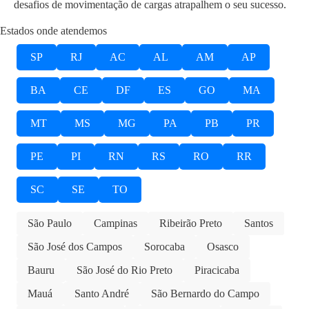
desafios de movimentação de cargas atrapalhem o seu sucesso.
Estados onde atendemos
SP
RJ
AC
AL
AM
AP
BA
CE
DF
ES
GO
MA
MT
MS
MG
PA
PB
PR
PE
PI
RN
RS
RO
RR
SC
SE
TO
São Paulo
Campinas
Ribeirão Preto
Santos
São José dos Campos
Sorocaba
Osasco
Bauru
São José do Rio Preto
Piracicaba
Mauá
Santo André
São Bernardo do Campo