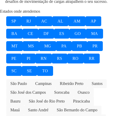
desafios de movimentação de cargas atrapalhem o seu sucesso.
Estados onde atendemos
SP
RJ
AC
AL
AM
AP
BA
CE
DF
ES
GO
MA
MT
MS
MG
PA
PB
PR
PE
PI
RN
RS
RO
RR
SC
SE
TO
São Paulo
Campinas
Ribeirão Preto
Santos
São José dos Campos
Sorocaba
Osasco
Bauru
São José do Rio Preto
Piracicaba
Mauá
Santo André
São Bernardo do Campo