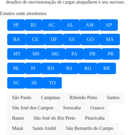
desafios de movimentação de cargas atrapalhem o seu sucesso.
Estados onde atendemos
SP
RJ
AC
AL
AM
AP
BA
CE
DF
ES
GO
MA
MT
MS
MG
PA
PB
PR
PE
PI
RN
RS
RO
RR
SC
SE
TO
São Paulo
Campinas
Ribeirão Preto
Santos
São José dos Campos
Sorocaba
Osasco
Bauru
São José do Rio Preto
Piracicaba
Mauá
Santo André
São Bernardo do Campo